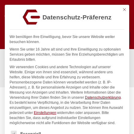
Mit die
Datenschutz-Präferenz
0
Wir benötigen Ihre Einwilligung, bevor Sie unsere Website weiter
besuchen können.
Wenn Sie unter 16 Jahre alt sind und Ihre Einwilligung zu optionalen
Suchen
Services geben möchten, müssen Sie Ihre Erziehungsberechtigten um
Start
/
Gastronomiebedarf & Gastro Geräte für Profis
/
Erlaubnis bitten.
Küchenartikel
/
Gastronormbehälter
/
Wir verwenden Cookies und andere Technologien auf unserer
Deckel für Gastronorm-Behälter, HENDI, Profi Line, GN 1/4,
Website. Einige von ihnen sind essenziell, während andere uns
helfen, diese Website und Ihre Erfahrung zu verbessern.
265x162mm
Personenbezogene Daten können verarbeitet werden (z. B. IP-
Adressen), z. B. für personalisierte Anzeigen und Inhalte oder die
Messung von Anzeigen und Inhalten.
Weitere Informationen über die
Verwendung Ihrer Daten finden Sie in unserer
Datenschutzerklärung
.
Es besteht keine Verpflichtung, in die Verarbeitung Ihrer Daten
einzuwilligen, um dieses Angebot zu nutzen.
Sie können Ihre Auswahl
jederzeit unter
Einstellungen
widerrufen oder anpassen.
Bitte
beachten Sie, dass aufgrund individueller Einstellungen
möglicherweise nicht alle Funktionen der Website verfügbar sind.
Es folgt eine Liste der Service-Gruppen, für die eine Einwilligung
Essenziell