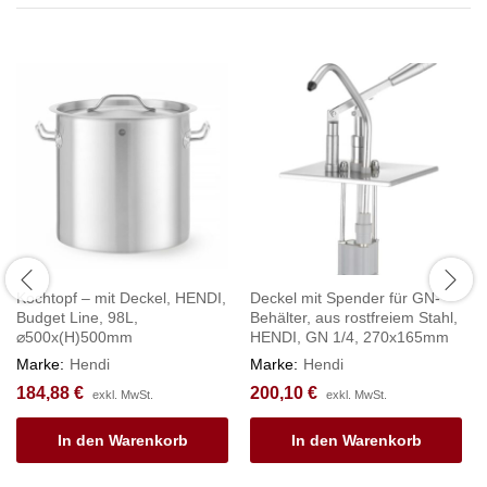
Kochtopf – mit Deckel, HENDI,
Deckel mit Spender für GN-
Budget Line, 98L,
Behälter, aus rostfreiem Stahl,
⌀500x(H)500mm
HENDI, GN 1/4, 270x165mm
Marke:
Hendi
Marke:
Hendi
184,88
€
200,10
€
exkl. MwSt.
exkl. MwSt.
In den Warenkorb
In den Warenkorb