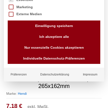
Marketing
Externe Medien
Einwilligung speichern
Ich akzeptiere alle
Nur essenzielle Cookies akzeptieren
Individuelle Datenschutz-Präferenzen
Deckel für Gastronorm-Behälter,
Präferenzen
Datenschutzerklärung
Impressum
HENDI, Profi Line, GN 1/4,
265x162mm
Marke:
Hendi
7,18
€
exkl. MwSt.