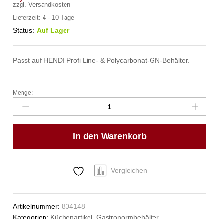
zzgl.
Versandkosten
Lieferzeit:
4 - 10 Tage
Status:
Auf Lager
Passt auf HENDI Profi Line- & Polycarbonat-GN-Behälter.
Menge:
Deckel
für
Gastronorm-
Behälter,
In den Warenkorb
HENDI,
Profi
Line,
GN
Vergleichen
1/4,
265x162mm
Anzahl
Artikelnummer:
804148
Kategorien:
Küchenartikel
,
Gastronormbehälter