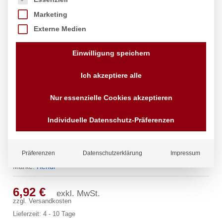
Marketing
Externe Medien
Einwilligung speichern
Ich akzeptiere alle
Nur essenzielle Cookies akzeptieren
Individuelle Datenschutz-Präferenzen
Digitale Küchenuhr, HENDI,
65x70x(H)17mm
Präferenzen
Datenschutzerklärung
Impressum
Marke:
Hendi
6,92
€
exkl. MwSt.
zzgl.
Versandkosten
Lieferzeit:
4 - 10 Tage