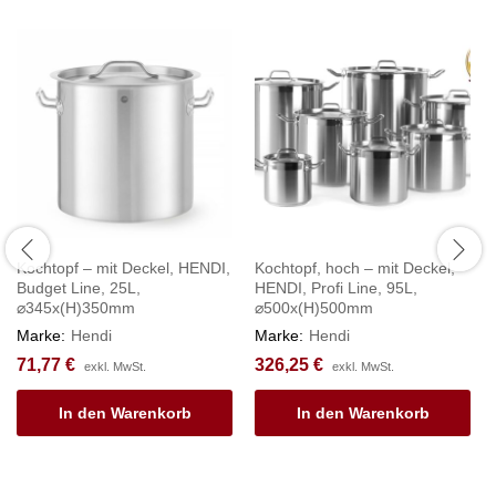
Kochtopf – mit Deckel, HENDI,
Kochtopf, hoch – mit Deckel,
Budget Line, 25L,
HENDI, Profi Line, 95L,
⌀345x(H)350mm
⌀500x(H)500mm
Marke:
Hendi
Marke:
Hendi
71,77
€
326,25
€
exkl. MwSt.
exkl. MwSt.
In den Warenkorb
In den Warenkorb