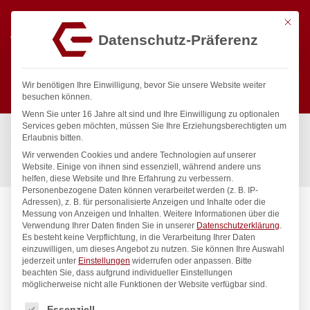
Mit die
Datenschutz-Präferenz
0
Wir benötigen Ihre Einwilligung, bevor Sie unsere Website weiter
besuchen können.
Wenn Sie unter 16 Jahre alt sind und Ihre Einwilligung zu optionalen
Suchen
Services geben möchten, müssen Sie Ihre Erziehungsberechtigten um
Start
/
Gastronomiebedarf & Gastro Geräte für Profis
/
Erlaubnis bitten.
Küchenartikel
/
Thermometer & Küchentimer
/
Wir verwenden Cookies und andere Technologien auf unserer
Digitale Küchenuhr, HENDI, 65x70x(H)17mm
Website. Einige von ihnen sind essenziell, während andere uns
helfen, diese Website und Ihre Erfahrung zu verbessern.
Personenbezogene Daten können verarbeitet werden (z. B. IP-
Adressen), z. B. für personalisierte Anzeigen und Inhalte oder die
Messung von Anzeigen und Inhalten.
Weitere Informationen über die
Verwendung Ihrer Daten finden Sie in unserer
Datenschutzerklärung
.
Es besteht keine Verpflichtung, in die Verarbeitung Ihrer Daten
einzuwilligen, um dieses Angebot zu nutzen.
Sie können Ihre Auswahl
jederzeit unter
Einstellungen
widerrufen oder anpassen.
Bitte
beachten Sie, dass aufgrund individueller Einstellungen
möglicherweise nicht alle Funktionen der Website verfügbar sind.
Es folgt eine Liste der Service-Gruppen, für die eine Einwilligung
Essenziell