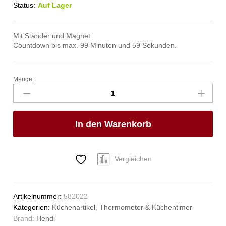
Status:
Auf Lager
Mit Ständer und Magnet.
Countdown bis max. 99 Minuten und 59 Sekunden.
Menge:
Digitale
Küchenuhr,
HENDI,
65x70x(H)17mm
In den Warenkorb
Anzahl
Vergleichen
Artikelnummer:
582022
Kategorien:
Küchenartikel
,
Thermometer & Küchentimer
Brand:
Hendi