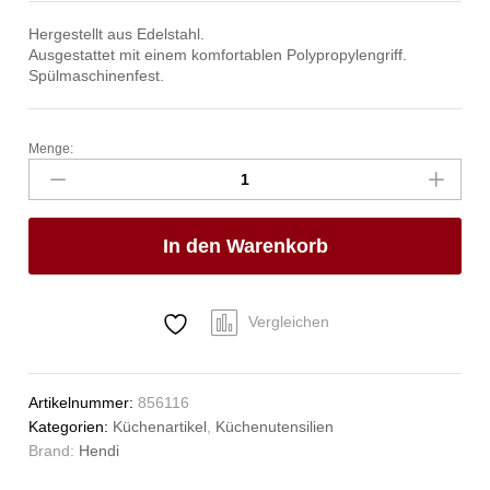
Hergestellt aus Edelstahl.
Ausgestattet mit einem komfortablen Polypropylengriff.
Spülmaschinenfest.
Menge:
Dosenöffner,
HENDI,
Schwarz,
(L)180mm
In den Warenkorb
Anzahl
Vergleichen
Artikelnummer:
856116
Kategorien:
Küchenartikel
,
Küchenutensilien
Brand:
Hendi