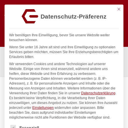
Mit die
Datenschutz-Präferenz
0
Wir benötigen Ihre Einwilligung, bevor Sie unsere Website weiter
besuchen können.
Wenn Sie unter 16 Jahre alt sind und Ihre Einwilligung zu optionalen
Suchen
Services geben möchten, müssen Sie Ihre Erziehungsberechtigten um
Start
/
Gastronomiebedarf & Gastro Geräte für Profis
/
Erlaubnis bitten.
Küchenartikel
/
Küchenutensilien
/
Wir verwenden Cookies und andere Technologien auf unserer
Dosenöffner, HENDI, Schwarz, (L)180mm
Website. Einige von ihnen sind essenziell, während andere uns
helfen, diese Website und Ihre Erfahrung zu verbessern.
Personenbezogene Daten können verarbeitet werden (z. B. IP-
Adressen), z. B. für personalisierte Anzeigen und Inhalte oder die
Messung von Anzeigen und Inhalten.
Weitere Informationen über die
Verwendung Ihrer Daten finden Sie in unserer
Datenschutzerklärung
.
Es besteht keine Verpflichtung, in die Verarbeitung Ihrer Daten
einzuwilligen, um dieses Angebot zu nutzen.
Sie können Ihre Auswahl
jederzeit unter
Einstellungen
widerrufen oder anpassen.
Bitte
beachten Sie, dass aufgrund individueller Einstellungen
möglicherweise nicht alle Funktionen der Website verfügbar sind.
Es folgt eine Liste der Service-Gruppen, für die eine Einwilligung
Essenziell