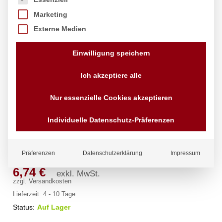
Marketing
Externe Medien
Einwilligung speichern
Ich akzeptiere alle
Nur essenzielle Cookies akzeptieren
Dosenöffner, HENDI, Schwarz,
Individuelle Datenschutz-Präferenzen
(L)180mm
Marke:
Hendi
Präferenzen
Datenschutzerklärung
Impressum
6,74
€
exkl. MwSt.
zzgl.
Versandkosten
Lieferzeit:
4 - 10 Tage
Status:
Auf Lager