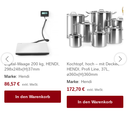
Digital-Waage 200 kg, HENDI,
Kochtopf, hoch – mit Deckel,
298x248x(H)37mm
HENDI, Profi Line, 37L,
⌀360x(H)360mm
Marke:
Hendi
Marke:
Hendi
86,57
€
exkl. MwSt.
172,70
€
exkl. MwSt.
In den Warenkorb
In den Warenkorb