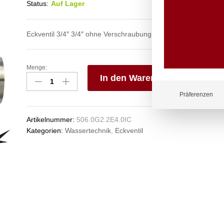
Status:
Auf Lager
Eckventil 3/4″ 3/4″ ohne Verschraubung – Oberteil 1/2″ – Edels
Menge:
Eckventil
In den Warenkorb
3/4"
x
V
Präferenzen
3/4"
e
aus
n
Artikelnummer:
506.0G2.2E4.0IC
Edelstahl
Kategorien:
Wassertechnik
,
Eckventil
Anzahl