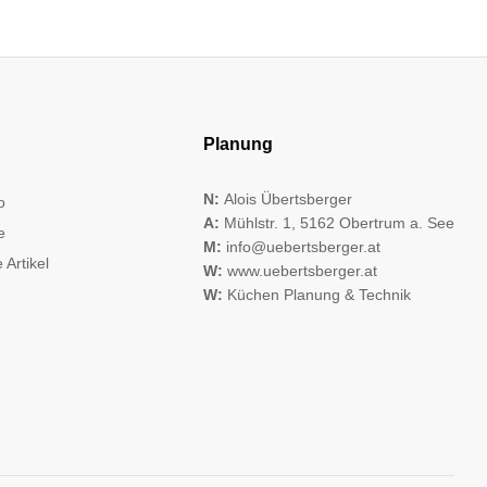
Planung
N:
Alois Übertsberger
o
A:
Mühlstr. 1, 5162 Obertrum a. See
e
M:
info@uebertsberger.at
 Artikel
W:
www.uebertsberger.at
W:
Küchen Planung & Technik