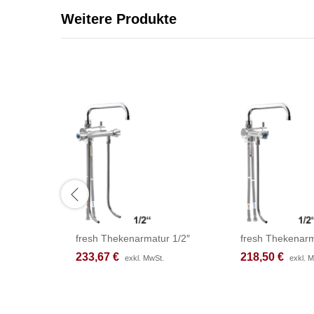
Weitere Produkte
fresh Thekenarmatur 1/2″
fresh Thekenarm
233,67
233,67
€
€
218,50
218,50
€
€
exkl. MwSt.
exkl. MwSt.
exkl. 
exkl. 