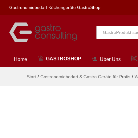
Eckventil 3/4" x 3/4" aus Edelsta
Gastronomiebedarf Küchengeräte GastroShop
Beschreibung
Alle
GASTROSHOP
Home
Über Uns
Start
/
Gastronomiebedarf & Gastro Geräte für Profis
/
W