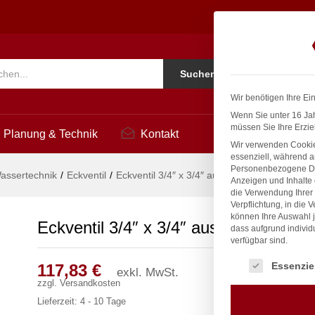
hl
1
Ko
Suchen
i
Wir benötigen Ihre Ei
Wenn Sie unter 16 Jah
müssen Sie Ihre Erzie
Planung & Technik
Kontakt
Wir verwenden Cookie
essenziell, während a
Personenbezogene Date
assertechnik
/
Eckventil
/
Eckventil 3/4″ x 3/4″ aus Edelstahl
Anzeigen und Inhalte
die Verwendung Ihrer 
Verpflichtung, in die 
können Ihre Auswahl j
Eckventil 3/4″ x 3/4″ aus Edelstahl
dass aufgrund individ
verfügbar sind.
Es folgt eine Liste
Essenzie
117,83
€
exkl. MwSt.
zzgl.
Versandkosten
Lieferzeit:
4 - 10 Tage