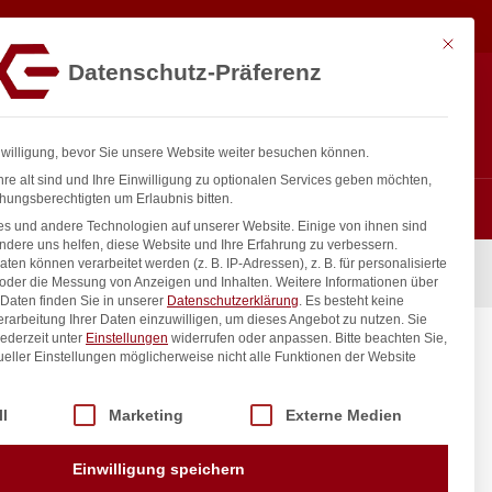
17,83
€
In den Warenkorb
exkl. MwSt.
Mit diese
Datenschutz-Präferenz
ntakt
Anmelden
nfo@gastro-consulting.at
Registrieren
0
nwilligung, bevor Sie unsere Website weiter besuchen können.
re alt sind und Ihre Einwilligung zu optionalen Services geben möchten,
hungsberechtigten um Erlaubnis bitten.
s und andere Technologien auf unserer Website. Einige von ihnen sind
ndere uns helfen, diese Website und Ihre Erfahrung zu verbessern.
n können verarbeitet werden (z. B. IP-Adressen), z. B. für personalisierte
 oder die Messung von Anzeigen und Inhalten.
Weitere Informationen über
Daten finden Sie in unserer
Datenschutzerklärung
.
Es besteht keine
Verarbeitung Ihrer Daten einzuwilligen, um dieses Angebot zu nutzen.
Sie
ederzeit unter
Einstellungen
widerrufen oder anpassen.
Bitte beachten Sie,
ueller Einstellungen möglicherweise nicht alle Funktionen der Website
 der Service-Gruppen, für die eine Einwilligung erteilt werden kann. Di
ll
Marketing
Externe Medien
inkl. / exkl. MwSt.
Einwilligung speichern