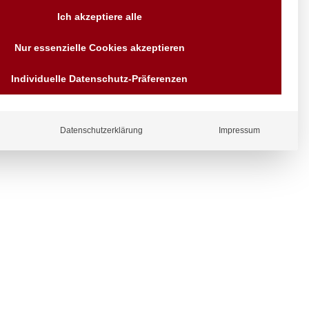
Versand AT & DE weitere auf
Ich akzeptiere alle
Anfragen
Wir sind seit über 40 Jahren
tahl
Nur essenzielle Cookies akzeptieren
für Sie da
Bezahlen Sie mit
Individuelle Datenschutz-Präferenzen
Vorrauskasse Paypal,
Kreditkarte, Direkt
Banküberweisung, Sofort,
EPS oder GiroPay
ergl
Datenschutzerklärung
Impressum
iche