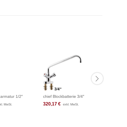
armatur 1/2″
chief Blockbatterie 3/4″
fresh Th
320,17
320,17
€
€
249,83
249,83
kl. MwSt.
kl. MwSt.
exkl. MwSt.
exkl. MwSt.