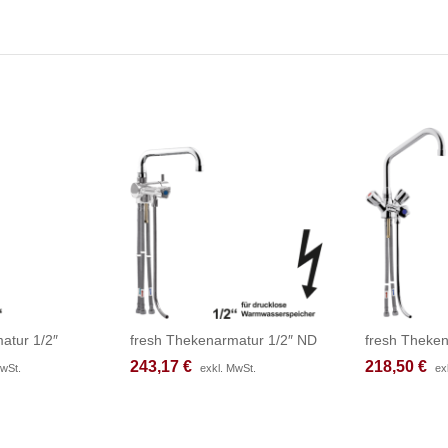
atur 1/2″
fresh Thekenarmatur 1/2″ ND
fresh Theken
243,17
243,17
€
€
218,50
218,50
€
€
MwSt.
MwSt.
exkl. MwSt.
exkl. MwSt.
ex
ex