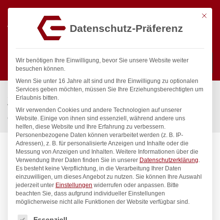
Mit die
Datenschutz-Präferenz
0
Wir benötigen Ihre Einwilligung, bevor Sie unsere Website weiter
besuchen können.
Wenn Sie unter 16 Jahre alt sind und Ihre Einwilligung zu optionalen
Suchen
Services geben möchten, müssen Sie Ihre Erziehungsberechtigten um
Start
/
Gastronomiebedarf & Gastro Geräte für Profis
/
Erlaubnis bitten.
Wassertechnik
/
Waschtischbatterie
/
Wir verwenden Cookies und andere Technologien auf unserer
eco Waschtischbatterie 1/2″ ND
Website. Einige von ihnen sind essenziell, während andere uns
helfen, diese Website und Ihre Erfahrung zu verbessern.
Personenbezogene Daten können verarbeitet werden (z. B. IP-
Adressen), z. B. für personalisierte Anzeigen und Inhalte oder die
Messung von Anzeigen und Inhalten.
Weitere Informationen über die
Verwendung Ihrer Daten finden Sie in unserer
Datenschutzerklärung
.
Es besteht keine Verpflichtung, in die Verarbeitung Ihrer Daten
einzuwilligen, um dieses Angebot zu nutzen.
Sie können Ihre Auswahl
jederzeit unter
Einstellungen
widerrufen oder anpassen.
Bitte
beachten Sie, dass aufgrund individueller Einstellungen
möglicherweise nicht alle Funktionen der Website verfügbar sind.
Es folgt eine Liste der Service-Gruppen, für die eine Einwilligung
Essenziell