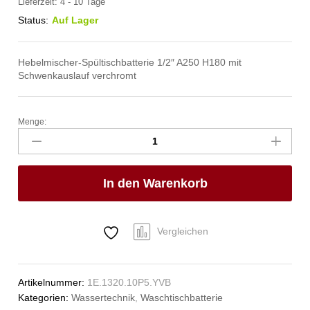
Lieferzeit:
4 - 10 Tage
Status:
Auf Lager
Hebelmischer-Spültischbatterie 1/2″ A250 H180 mit
Schwenkauslauf verchromt
Menge:
eco
Waschtischbatterie
1/2"
ND
In den Warenkorb
Anzahl
Vergleichen
Artikelnummer:
1E.1320.10P5.YVB
Kategorien:
Wassertechnik
,
Waschtischbatterie