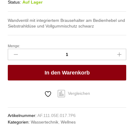
Status:
Auf Lager
Wandventil mit integriertem Brausehalter am Bedienhebel und
Siebstrahldüse und Vollgummischutz schwarz
Menge:
ecoSet
Kneipp'sche
Garnitur
1/2"
In den Warenkorb
Anzahl
Vergleichen
Artikelnummer:
AF.111.05E.017.7P6
Kategorien:
Wassertechnik
,
Wellnes