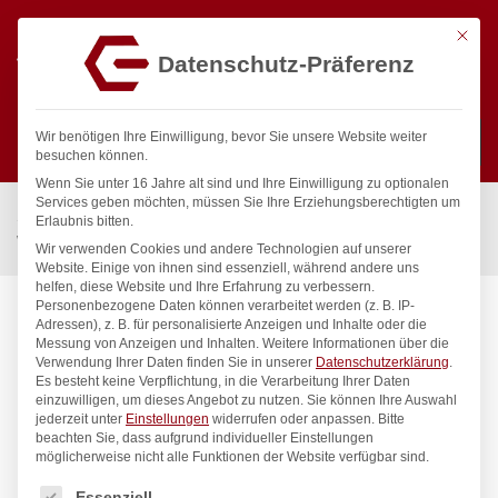
Mit die
Datenschutz-Präferenz
0
Wir benötigen Ihre Einwilligung, bevor Sie unsere Website weiter
besuchen können.
Wenn Sie unter 16 Jahre alt sind und Ihre Einwilligung zu optionalen
Suchen
Services geben möchten, müssen Sie Ihre Erziehungsberechtigten um
Start
/
Gastronomiebedarf & Gastro Geräte für Profis
/
Erlaubnis bitten.
Wassertechnik
/
Wellnes
/
ecoSet Kneipp’sche Garnitur 1/2″
Wir verwenden Cookies und andere Technologien auf unserer
Website. Einige von ihnen sind essenziell, während andere uns
helfen, diese Website und Ihre Erfahrung zu verbessern.
Personenbezogene Daten können verarbeitet werden (z. B. IP-
Adressen), z. B. für personalisierte Anzeigen und Inhalte oder die
Messung von Anzeigen und Inhalten.
Weitere Informationen über die
Verwendung Ihrer Daten finden Sie in unserer
Datenschutzerklärung
.
Es besteht keine Verpflichtung, in die Verarbeitung Ihrer Daten
einzuwilligen, um dieses Angebot zu nutzen.
Sie können Ihre Auswahl
jederzeit unter
Einstellungen
widerrufen oder anpassen.
Bitte
beachten Sie, dass aufgrund individueller Einstellungen
möglicherweise nicht alle Funktionen der Website verfügbar sind.
Es folgt eine Liste der Service-Gruppen, für die eine Einwilligung
Essenziell