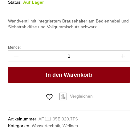
Status:
Auf Lager
Wandventil mit integriertem Brausehalter am Bedienhebel und
Siebstrahldüse und Vollgummischutz schwarz
Menge:
ecoSet
Kneipp'sche
Garnitur
1/2"
In den Warenkorb
Anzahl
Vergleichen
Artikelnummer:
AF.111.05E.020.7P6
Kategorien:
Wassertechnik
,
Wellnes