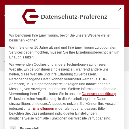
Mit die
Datenschutz-Präferenz
0
Wir benötigen Ihre Einwilligung, bevor Sie unsere Website weiter
besuchen können.
Wenn Sie unter 16 Jahre alt sind und Ihre Einwilligung zu optionalen
Suchen
Services geben möchten, müssen Sie Ihre Erziehungsberechtigten um
Start
/
Gastronomiebedarf & Gastro Geräte für Profis
/
Erlaubnis bitten.
Wassertechnik
/
Wellnes
/
ecoSet Kneipp’sche Garnitur 1/2″
Wir verwenden Cookies und andere Technologien auf unserer
Website. Einige von ihnen sind essenziell, während andere uns
helfen, diese Website und Ihre Erfahrung zu verbessern.
Personenbezogene Daten können verarbeitet werden (z. B. IP-
Adressen), z. B. für personalisierte Anzeigen und Inhalte oder die
Messung von Anzeigen und Inhalten.
Weitere Informationen über die
Verwendung Ihrer Daten finden Sie in unserer
Datenschutzerklärung
.
Es besteht keine Verpflichtung, in die Verarbeitung Ihrer Daten
einzuwilligen, um dieses Angebot zu nutzen.
Sie können Ihre Auswahl
jederzeit unter
Einstellungen
widerrufen oder anpassen.
Bitte
beachten Sie, dass aufgrund individueller Einstellungen
möglicherweise nicht alle Funktionen der Website verfügbar sind.
Es folgt eine Liste der Service-Gruppen, für die eine Einwilligung
Essenziell