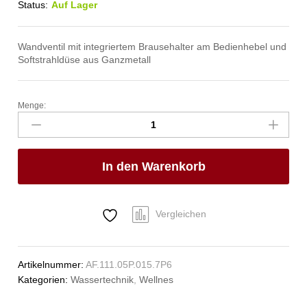
Status:
Auf Lager
Wandventil mit integriertem Brausehalter am Bedienhebel und
Softstrahldüse aus Ganzmetall
Menge:
ecoSet
Kneipp'sche
Garnitur
1/2"
In den Warenkorb
Anzahl
Vergleichen
Artikelnummer:
AF.111.05P.015.7P6
Kategorien:
Wassertechnik
,
Wellnes