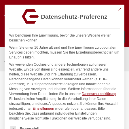
Mit die
Datenschutz-Präferenz
0
Wir benötigen Ihre Einwilligung, bevor Sie unsere Website weiter
besuchen können.
Wenn Sie unter 16 Jahre alt sind und Ihre Einwilligung zu optionalen
Suchen
Services geben möchten, müssen Sie Ihre Erziehungsberechtigten um
Start
/
Gastronomiebedarf & Gastro Geräte für Profis
/
Erlaubnis bitten.
Wassertechnik
/
Wellnes
/
ecoSet Kneipp’sche Garnitur 1/2″
Wir verwenden Cookies und andere Technologien auf unserer
Website. Einige von ihnen sind essenziell, während andere uns
helfen, diese Website und Ihre Erfahrung zu verbessern.
Personenbezogene Daten können verarbeitet werden (z. B. IP-
Adressen), z. B. für personalisierte Anzeigen und Inhalte oder die
Messung von Anzeigen und Inhalten.
Weitere Informationen über die
Verwendung Ihrer Daten finden Sie in unserer
Datenschutzerklärung
.
Es besteht keine Verpflichtung, in die Verarbeitung Ihrer Daten
einzuwilligen, um dieses Angebot zu nutzen.
Sie können Ihre Auswahl
jederzeit unter
Einstellungen
widerrufen oder anpassen.
Bitte
beachten Sie, dass aufgrund individueller Einstellungen
möglicherweise nicht alle Funktionen der Website verfügbar sind.
Es folgt eine Liste der Service-Gruppen, für die eine Einwilligung
Essenziell