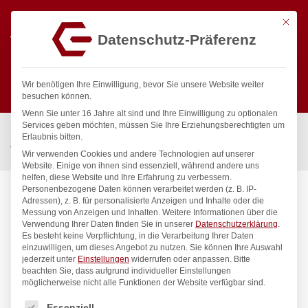
Mit die
Datenschutz-Präferenz
0
Wir benötigen Ihre Einwilligung, bevor Sie unsere Website weiter
besuchen können.
Wenn Sie unter 16 Jahre alt sind und Ihre Einwilligung zu optionalen
Suchen
Services geben möchten, müssen Sie Ihre Erziehungsberechtigten um
Start
/
Gastronomiebedarf & Gastro Geräte für Profis
/
Erlaubnis bitten.
Wassertechnik
/
Wellnes
/
ecoSet Kneipp’sche Garnitur 1/2″
Wir verwenden Cookies und andere Technologien auf unserer
Website. Einige von ihnen sind essenziell, während andere uns
helfen, diese Website und Ihre Erfahrung zu verbessern.
Personenbezogene Daten können verarbeitet werden (z. B. IP-
Adressen), z. B. für personalisierte Anzeigen und Inhalte oder die
Messung von Anzeigen und Inhalten.
Weitere Informationen über die
Verwendung Ihrer Daten finden Sie in unserer
Datenschutzerklärung
.
Es besteht keine Verpflichtung, in die Verarbeitung Ihrer Daten
einzuwilligen, um dieses Angebot zu nutzen.
Sie können Ihre Auswahl
jederzeit unter
Einstellungen
widerrufen oder anpassen.
Bitte
beachten Sie, dass aufgrund individueller Einstellungen
möglicherweise nicht alle Funktionen der Website verfügbar sind.
Es folgt eine Liste der Service-Gruppen, für die eine Einwilligung
Essenziell