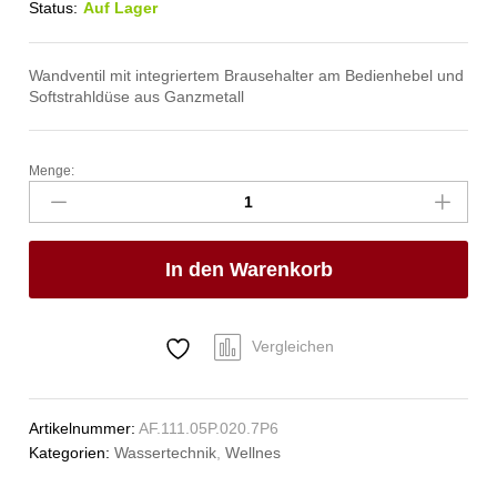
Status:
Auf Lager
Wandventil mit integriertem Brausehalter am Bedienhebel und
Softstrahldüse aus Ganzmetall
Menge:
ecoSet
Kneipp'sche
Garnitur
1/2"
In den Warenkorb
Anzahl
Vergleichen
Artikelnummer:
AF.111.05P.020.7P6
Kategorien:
Wassertechnik
,
Wellnes