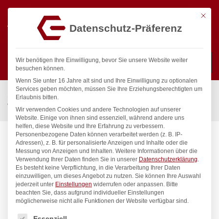
Mit die
Datenschutz-Präferenz
0
Wir benötigen Ihre Einwilligung, bevor Sie unsere Website weiter
besuchen können.
Wenn Sie unter 16 Jahre alt sind und Ihre Einwilligung zu optionalen
Suchen
Services geben möchten, müssen Sie Ihre Erziehungsberechtigten um
Start
/
Gastronomiebedarf & Gastro Geräte für Profis
/
Erlaubnis bitten.
Wassertechnik
/
Wellnes
/
ecoSet Kneipp’sche Garnitur 1/2″
Wir verwenden Cookies und andere Technologien auf unserer
Website. Einige von ihnen sind essenziell, während andere uns
helfen, diese Website und Ihre Erfahrung zu verbessern.
Personenbezogene Daten können verarbeitet werden (z. B. IP-
Adressen), z. B. für personalisierte Anzeigen und Inhalte oder die
Messung von Anzeigen und Inhalten.
Weitere Informationen über die
Verwendung Ihrer Daten finden Sie in unserer
Datenschutzerklärung
.
Es besteht keine Verpflichtung, in die Verarbeitung Ihrer Daten
einzuwilligen, um dieses Angebot zu nutzen.
Sie können Ihre Auswahl
jederzeit unter
Einstellungen
widerrufen oder anpassen.
Bitte
beachten Sie, dass aufgrund individueller Einstellungen
möglicherweise nicht alle Funktionen der Website verfügbar sind.
Es folgt eine Liste der Service-Gruppen, für die eine Einwilligung
Essenziell