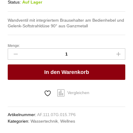
Status:
Auf Lager
Wandventil mit integriertem Brausehalter am Bedienhebel und
Gelenk-Softstrahldüse 90° aus Ganzmetall
Menge:
ecoSet
Kneipp'sche
Garnitur
1/2"
In den Warenkorb
Anzahl
Vergleichen
Artikelnummer:
AF.111.07G.015.7P6
Kategorien:
Wassertechnik
,
Wellnes