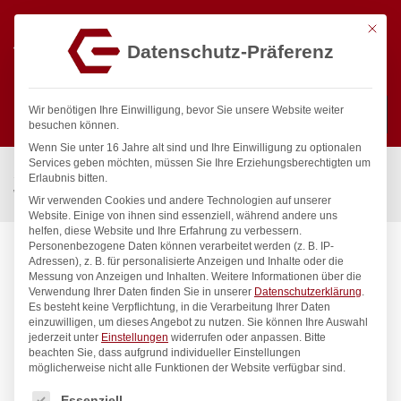
Mit die
Datenschutz-Präferenz
0
Wir benötigen Ihre Einwilligung, bevor Sie unsere Website weiter
besuchen können.
Wenn Sie unter 16 Jahre alt sind und Ihre Einwilligung zu optionalen
Suchen
Services geben möchten, müssen Sie Ihre Erziehungsberechtigten um
Start
/
Gastronomiebedarf & Gastro Geräte für Profis
/
Erlaubnis bitten.
Wassertechnik
/
Wellnes
/
ecoSet Kneipp’sche Garnitur 1/2″
Wir verwenden Cookies und andere Technologien auf unserer
Website. Einige von ihnen sind essenziell, während andere uns
helfen, diese Website und Ihre Erfahrung zu verbessern.
Personenbezogene Daten können verarbeitet werden (z. B. IP-
Adressen), z. B. für personalisierte Anzeigen und Inhalte oder die
Messung von Anzeigen und Inhalten.
Weitere Informationen über die
Verwendung Ihrer Daten finden Sie in unserer
Datenschutzerklärung
.
Es besteht keine Verpflichtung, in die Verarbeitung Ihrer Daten
einzuwilligen, um dieses Angebot zu nutzen.
Sie können Ihre Auswahl
jederzeit unter
Einstellungen
widerrufen oder anpassen.
Bitte
beachten Sie, dass aufgrund individueller Einstellungen
möglicherweise nicht alle Funktionen der Website verfügbar sind.
Es folgt eine Liste der Service-Gruppen, für die eine Einwilligung
Essenziell