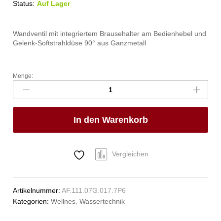
Status:
Auf Lager
Wandventil mit integriertem Brausehalter am Bedienhebel und
Gelenk-Softstrahldüse 90° aus Ganzmetall
Menge:
ecoSet
Kneipp'sche
Garnitur
1/2"
In den Warenkorb
Anzahl
Vergleichen
Artikelnummer:
AF.111.07G.017.7P6
Kategorien:
Wellnes
,
Wassertechnik