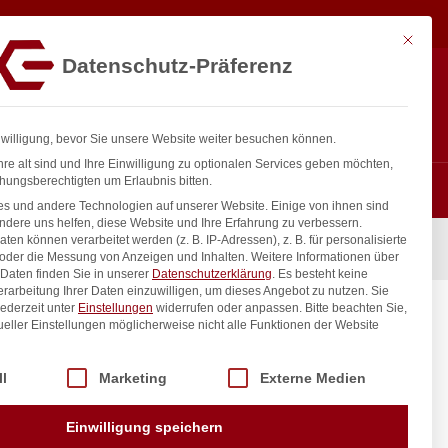
52,00
€
In den Warenkorb
exkl. MwSt.
Mit diese
Datenschutz-Präferenz
ntakt
Anmelden
nfo@gastro-consulting.at
Registrieren
0
nwilligung, bevor Sie unsere Website weiter besuchen können.
re alt sind und Ihre Einwilligung zu optionalen Services geben möchten,
hungsberechtigten um Erlaubnis bitten.
s und andere Technologien auf unserer Website. Einige von ihnen sind
ndere uns helfen, diese Website und Ihre Erfahrung zu verbessern.
n können verarbeitet werden (z. B. IP-Adressen), z. B. für personalisierte
 oder die Messung von Anzeigen und Inhalten.
Weitere Informationen über
Daten finden Sie in unserer
Datenschutzerklärung
.
Es besteht keine
Verarbeitung Ihrer Daten einzuwilligen, um dieses Angebot zu nutzen.
Sie
ederzeit unter
Einstellungen
widerrufen oder anpassen.
Bitte beachten Sie,
ueller Einstellungen möglicherweise nicht alle Funktionen der Website
 der Service-Gruppen, für die eine Einwilligung erteilt werden kann. Di
ll
Marketing
Externe Medien
inkl. / exkl. MwSt.
Einwilligung speichern