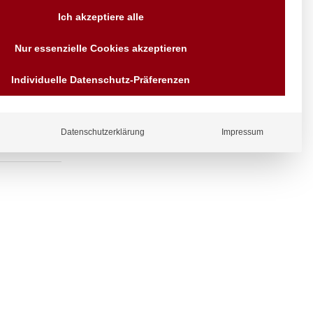
Versand AT & DE weitere auf
Ich akzeptiere alle
Anfragen
Wir sind seit über 40 Jahren
 Gelenk-
Nur essenzielle Cookies akzeptieren
für Sie da
Bezahlen Sie mit
Individuelle Datenschutz-Präferenzen
Vorrauskasse Paypal,
Kreditkarte, Direkt
Banküberweisung, Sofort,
EPS oder GiroPay
Datenschutzerklärung
Impressum
ergl
iche