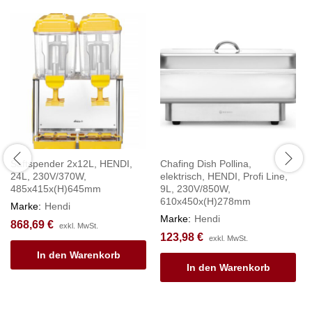
Saftspender 2x12L, HENDI,
Chafing Dish Pollina,
24L, 230V/370W,
elektrisch, HENDI, Profi Line,
485x415x(H)645mm
9L, 230V/850W,
610x450x(H)278mm
Marke:
Hendi
Marke:
Hendi
868,69
€
exkl. MwSt.
123,98
€
exkl. MwSt.
In den Warenkorb
In den Warenkorb