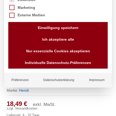
Marketing
Externe Medien
Einwilligung speichern
Ich akzeptiere alle
Nur essenzielle Cookies akzeptieren
Individuelle Datenschutz-Präferenzen
Einschlagpapier, fettdicht, HENDI,
Präferenzen
Datenschutzerklärung
Impressum
Beige, 500 Stk., 250x350mm
Marke:
Hendi
18,49
€
exkl. MwSt.
zzgl.
Versandkosten
Lieferzeit:
4 - 10 Tage