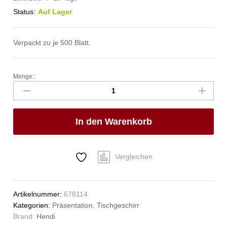
Status:
Auf Lager
Verpackt zu je 500 Blatt.
Menge:
Einschlagpapier,
fettdicht,
HENDI,
Beige,
In den Warenkorb
500
Stk.,
250x350mm
Anzahl
Vergleichen
Artikelnummer:
678114
Kategorien:
Präsentation
,
Tischgeschirr
Brand:
Hendi