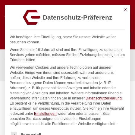
Mit die
Datenschutz-Präferenz
0
Wir benötigen Ihre Einwilligung, bevor Sie unsere Website weiter
besuchen können.
Wenn Sie unter 16 Jahre alt sind und Ihre Einwilligung zu optionalen
Suchen
Services geben möchten, müssen Sie Ihre Erziehungsberechtigten um
Start
/
Gastronomiebedarf & Gastro Geräte für Profis
/
Erlaubnis bitten.
Präsentation
/
Tischgeschirr
/
Wir verwenden Cookies und andere Technologien auf unserer
Einschlagpapier, fettdicht, HENDI, Beige, 500 Stk., 250x350mm
Website. Einige von ihnen sind essenziell, während andere uns
helfen, diese Website und Ihre Erfahrung zu verbessern.
Personenbezogene Daten können verarbeitet werden (z. B. IP-
Adressen), z. B. für personalisierte Anzeigen und Inhalte oder die
Messung von Anzeigen und Inhalten.
Weitere Informationen über die
Verwendung Ihrer Daten finden Sie in unserer
Datenschutzerklärung
.
Es besteht keine Verpflichtung, in die Verarbeitung Ihrer Daten
einzuwilligen, um dieses Angebot zu nutzen.
Sie können Ihre Auswahl
jederzeit unter
Einstellungen
widerrufen oder anpassen.
Bitte
beachten Sie, dass aufgrund individueller Einstellungen
möglicherweise nicht alle Funktionen der Website verfügbar sind.
Es folgt eine Liste der Service-Gruppen, für die eine Einwilligung
Essenziell