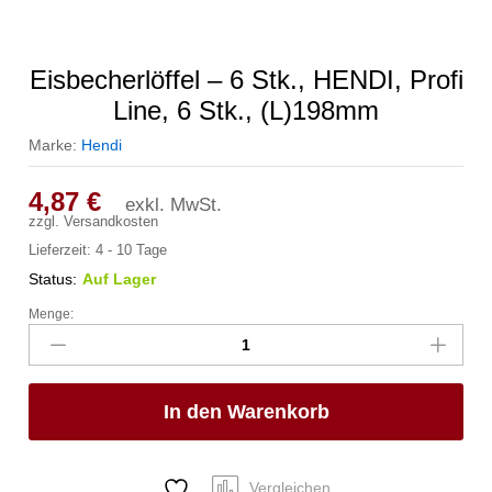
Eisbecherlöffel – 6 Stk., HENDI, Profi
Line, 6 Stk., (L)198mm
Marke:
Hendi
4,87
€
exkl. MwSt.
zzgl.
Versandkosten
Lieferzeit:
4 - 10 Tage
Status:
Auf Lager
Menge:
Eisbecherlöffel
-
6
Stk.,
In den Warenkorb
HENDI,
Profi
Line,
6
Vergleichen