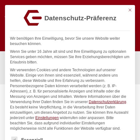
Mit die
Datenschutz-Präferenz
0
Wir benötigen Ihre Einwilligung, bevor Sie unsere Website weiter
besuchen können.
Wenn Sie unter 16 Jahre alt sind und Ihre Einwilligung zu optionalen
Suchen
Services geben möchten, müssen Sie Ihre Erziehungsberechtigten um
Start
/
Gastronomiebedarf & Gastro Geräte für Profis
/
Erlaubnis bitten.
Präsentation
/
Besteck
/
Wir verwenden Cookies und andere Technologien auf unserer
Eisbecherlöffel – 6 Stk., HENDI, Profi Line, 6 Stk., (L)198mm
Website. Einige von ihnen sind essenziell, während andere uns
helfen, diese Website und Ihre Erfahrung zu verbessern.
Personenbezogene Daten können verarbeitet werden (z. B. IP-
Adressen), z. B. für personalisierte Anzeigen und Inhalte oder die
Messung von Anzeigen und Inhalten.
Weitere Informationen über die
Verwendung Ihrer Daten finden Sie in unserer
Datenschutzerklärung
.
Es besteht keine Verpflichtung, in die Verarbeitung Ihrer Daten
einzuwilligen, um dieses Angebot zu nutzen.
Sie können Ihre Auswahl
jederzeit unter
Einstellungen
widerrufen oder anpassen.
Bitte
beachten Sie, dass aufgrund individueller Einstellungen
möglicherweise nicht alle Funktionen der Website verfügbar sind.
Es folgt eine Liste der Service-Gruppen, für die eine Einwilligung
Essenziell