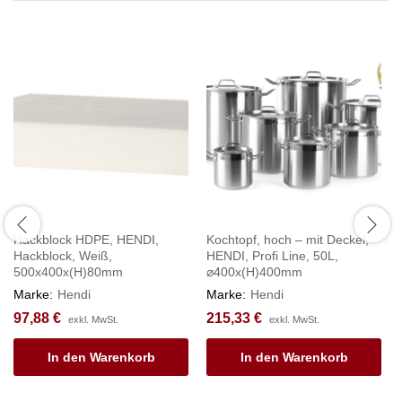
Hackblock HDPE, HENDI,
Kochtopf, hoch – mit Deckel,
Hackblock, Weiß,
HENDI, Profi Line, 50L,
500x400x(H)80mm
⌀400x(H)400mm
Marke:
Hendi
Marke:
Hendi
97,88
€
215,33
€
exkl. MwSt.
exkl. MwSt.
In den Warenkorb
In den Warenkorb