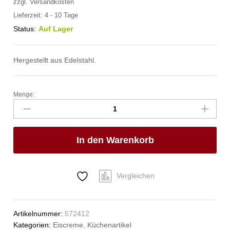
zzgl.
Versandkosten
Lieferzeit:
4 - 10 Tage
Status:
Auf Lager
Hergestellt aus Edelstahl.
Menge:
Eiscremeportionierer
Kitchen
Line
,
In den Warenkorb
HENDI,
Kitchen
Line,
1/24,
Vergleichen
ø53mm
Anzahl
Artikelnummer:
572412
Kategorien:
Eiscreme
,
Küchenartikel