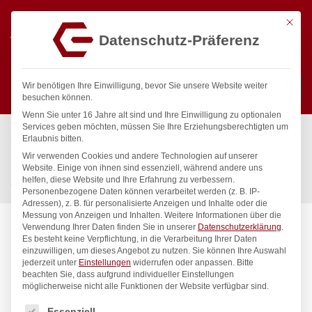
Mit die
Datenschutz-Präferenz
0
Wir benötigen Ihre Einwilligung, bevor Sie unsere Website weiter
besuchen können.
Wenn Sie unter 16 Jahre alt sind und Ihre Einwilligung zu optionalen
Suchen
Services geben möchten, müssen Sie Ihre Erziehungsberechtigten um
Start
/
Gastronomiebedarf & Gastro Geräte für Profis
/
Erlaubnis bitten.
Küchenartikel
/
Eiscreme
/
Wir verwenden Cookies und andere Technologien auf unserer
Eiscremeportionierer Kitchen Line , HENDI, Kitchen Line, 1/24,
Website. Einige von ihnen sind essenziell, während andere uns
helfen, diese Website und Ihre Erfahrung zu verbessern.
ø53mm
Personenbezogene Daten können verarbeitet werden (z. B. IP-
Adressen), z. B. für personalisierte Anzeigen und Inhalte oder die
Messung von Anzeigen und Inhalten.
Weitere Informationen über die
Verwendung Ihrer Daten finden Sie in unserer
Datenschutzerklärung
.
Es besteht keine Verpflichtung, in die Verarbeitung Ihrer Daten
einzuwilligen, um dieses Angebot zu nutzen.
Sie können Ihre Auswahl
jederzeit unter
Einstellungen
widerrufen oder anpassen.
Bitte
beachten Sie, dass aufgrund individueller Einstellungen
möglicherweise nicht alle Funktionen der Website verfügbar sind.
Es folgt eine Liste der Service-Gruppen, für die eine Einwilligung
Essenziell