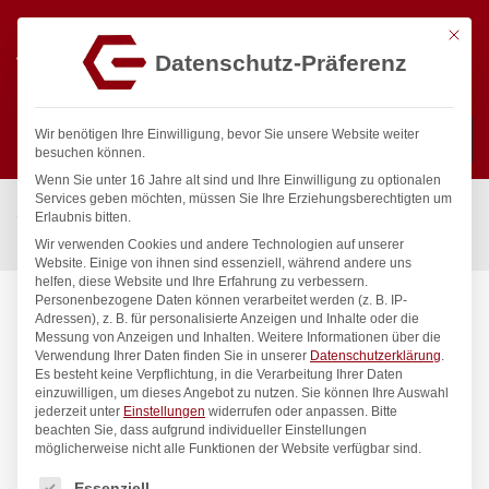
Mit die
Datenschutz-Präferenz
0
Wir benötigen Ihre Einwilligung, bevor Sie unsere Website weiter
besuchen können.
Wenn Sie unter 16 Jahre alt sind und Ihre Einwilligung zu optionalen
Suchen
Services geben möchten, müssen Sie Ihre Erziehungsberechtigten um
Start
/
Gastronomiebedarf & Gastro Geräte für Profis
/
Erlaubnis bitten.
Präsentation
/
Geschirr
/
Espresso-Tasse, HENDI, 0,09L, ø63mm
Wir verwenden Cookies und andere Technologien auf unserer
Website. Einige von ihnen sind essenziell, während andere uns
helfen, diese Website und Ihre Erfahrung zu verbessern.
Personenbezogene Daten können verarbeitet werden (z. B. IP-
Adressen), z. B. für personalisierte Anzeigen und Inhalte oder die
Messung von Anzeigen und Inhalten.
Weitere Informationen über die
Verwendung Ihrer Daten finden Sie in unserer
Datenschutzerklärung
.
Es besteht keine Verpflichtung, in die Verarbeitung Ihrer Daten
einzuwilligen, um dieses Angebot zu nutzen.
Sie können Ihre Auswahl
jederzeit unter
Einstellungen
widerrufen oder anpassen.
Bitte
beachten Sie, dass aufgrund individueller Einstellungen
möglicherweise nicht alle Funktionen der Website verfügbar sind.
Es folgt eine Liste der Service-Gruppen, für die eine Einwilligung
Essenziell