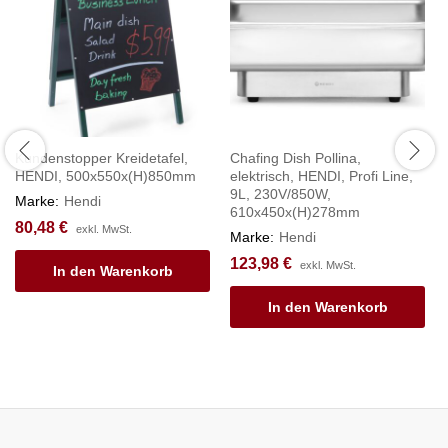
Kundenstopper Kreidetafel,
Chafing Dish Pollina,
HENDI, 500x550x(H)850mm
elektrisch, HENDI, Profi Line,
9L, 230V/850W,
Marke:
Hendi
610x450x(H)278mm
80,48
€
exkl. MwSt.
Marke:
Hendi
123,98
€
exkl. MwSt.
In den Warenkorb
In den Warenkorb