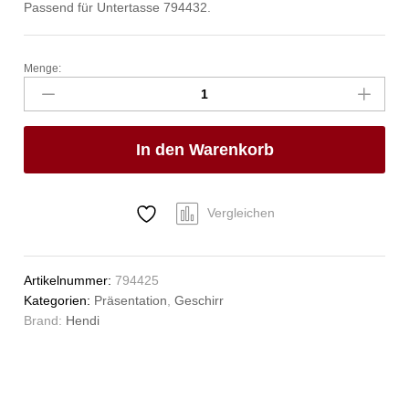
Passend für Untertasse 794432.
Menge:
Espresso-
Tasse,
HENDI,
0,09L,
In den Warenkorb
ø63mm
Anzahl
Vergleichen
Artikelnummer:
794425
Kategorien:
Präsentation
,
Geschirr
Brand:
Hendi