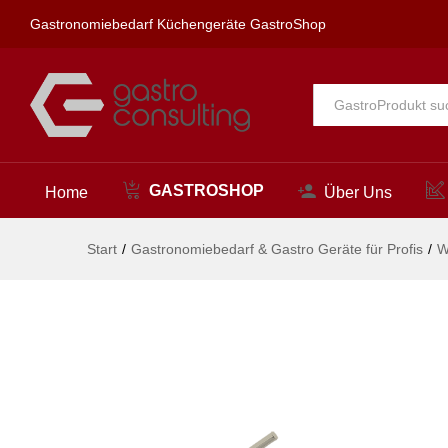
exim Wandbatterie 1/2"
Gastronomiebedarf Küchengeräte GastroShop
Beschreibung
Alle
GASTROSHOP
Home
Über Uns
Start
/
Gastronomiebedarf & Gastro Geräte für Profis
/
W