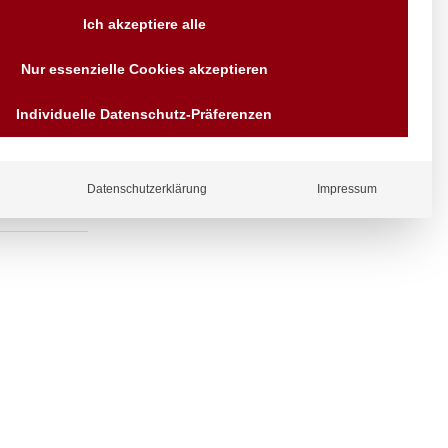
Versand AT & DE weitere auf
Ich akzeptiere alle
Anfragen
Wir sind seit über 40 Jahren
auslauf und
Nur essenzielle Cookies akzeptieren
für Sie da
Bezahlen Sie mit
Individuelle Datenschutz-Präferenzen
Vorrauskasse Paypal,
Kreditkarte, Direkt
Banküberweisung, Sofort,
EPS oder GiroPay
Datenschutzerklärung
Impressum
ergl
iche