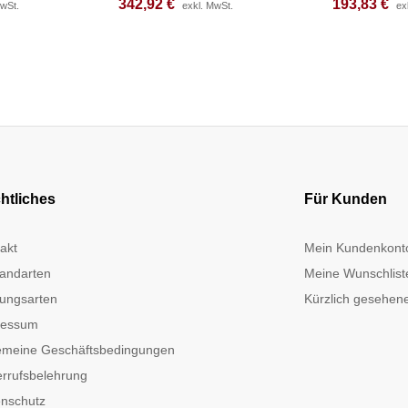
342,92
342,92
€
€
193,83
193,83
€
€
MwSt.
MwSt.
exkl. MwSt.
exkl. MwSt.
ex
ex
htliches
Für Kunden
akt
Mein Kundenkont
andarten
Meine Wunschlist
ungsarten
Kürzlich gesehene
ressum
emeine Geschäftsbedingungen
rrufsbelehrung
nschutz