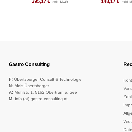
395,17
395,17
€
€
148,17
148,17
€
€
exkl. MwSt.
exkl. MwSt.
exkl. 
exkl. 
Gastro Consulting
Rec
F:
Übertsberger Consult & Technologie
Kont
N:
Alois Übertsberger
Vers
A:
Mühlstr. 1, 5162 Obertrum a. See
Zahl
M:
info (at) gastro-consulting.at
Imp
Allg
Wide
Date