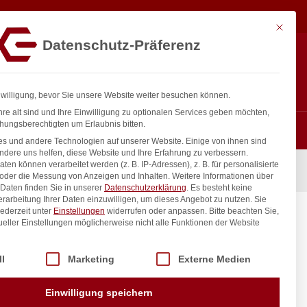
80,00
€
In den Warenkorb
exkl. MwSt.
Mit diese
Datenschutz-Präferenz
Hotline
Anmelden
+43 800 404 407
Registrieren
0
nwilligung, bevor Sie unsere Website weiter besuchen können.
re alt sind und Ihre Einwilligung zu optionalen Services geben möchten,
hungsberechtigten um Erlaubnis bitten.
s und andere Technologien auf unserer Website. Einige von ihnen sind
ndere uns helfen, diese Website und Ihre Erfahrung zu verbessern.
n können verarbeitet werden (z. B. IP-Adressen), z. B. für personalisierte
 oder die Messung von Anzeigen und Inhalten.
Weitere Informationen über
Daten finden Sie in unserer
Datenschutzerklärung
.
Es besteht keine
Verarbeitung Ihrer Daten einzuwilligen, um dieses Angebot zu nutzen.
Sie
ederzeit unter
Einstellungen
widerrufen oder anpassen.
Bitte beachten Sie,
ueller Einstellungen möglicherweise nicht alle Funktionen der Website
 der Service-Gruppen, für die eine Einwilligung erteilt werden kann. Di
ll
Marketing
Externe Medien
inkl. / exkl. MwSt.
Einwilligung speichern