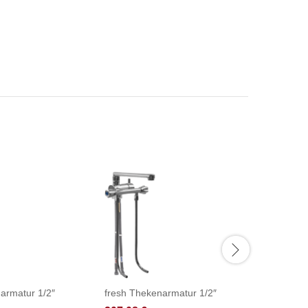
armatur 1/2″
fresh Thekenarmatur 1/2″
fresh Th