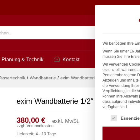
3
Suchen
Wir benötigen Ihre Ei
Wenn Sie unter 16 Jah
müssen Sie Ihre Erzie
Planung & Technik
Kontakt
Wir verwenden Cookie
essenziell, während a
Personenbezogene Date
assertechnik
/
Wandbatterie
/
exim Wandbatterie 1/2″
Anzeigen und Inhalte
die Verwendung Ihrer 
Verpflichtung, in die 
können Ihre Auswahl j
exim Wandbatterie 1/2″
dass aufgrund individ
verfügbar sind.
Es folgt eine Liste
Essenzie
380,00
€
exkl. MwSt.
zzgl.
Versandkosten
Lieferzeit:
4 - 10 Tage