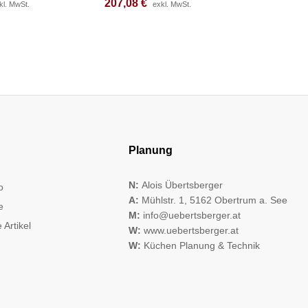
207,08
207,08
€
€
272,67
272,67
kl. MwSt.
kl. MwSt.
exkl. MwSt.
exkl. MwSt.
Planung
N:
Alois Übertsberger
o
A:
Mühlstr. 1, 5162 Obertrum a. See
e
M:
info@uebertsberger.at
 Artikel
W:
www.uebertsberger.at
W:
Küchen Planung & Technik