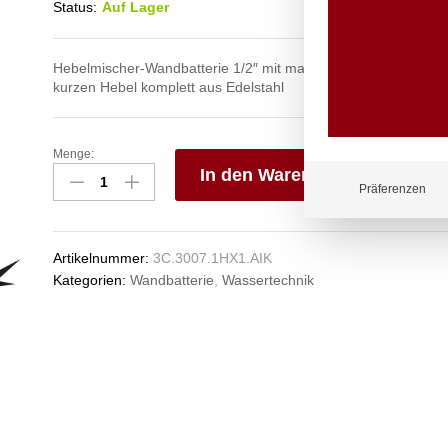
Status:
Auf Lager
Hebelmischer-Wandbatterie 1/2″ mit massivem Rohr-Schwenk
kurzen Hebel komplett aus Edelstahl
Menge:
exim
In den Warenkorb
Wandbatterie
Präferenzen
1/2"
V
Anzahl
e
n
Artikelnummer:
3C.3007.1HX1.AIK
Kategorien:
Wandbatterie
,
Wassertechnik