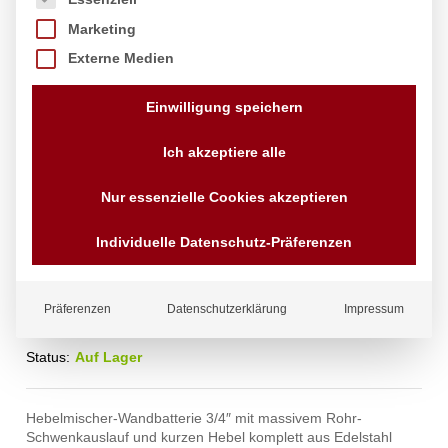
Marketing
Externe Medien
Einwilligung speichern
Ich akzeptiere alle
Nur essenzielle Cookies akzeptieren
exim Wandbatterie 3/4″
Individuelle Datenschutz-Präferenzen
380,00
€
exkl. MwSt.
zzgl.
Versandkosten
Präferenzen
Datenschutzerklärung
Impressum
Lieferzeit:
4 - 10 Tage
Status:
Auf Lager
Hebelmischer-Wandbatterie 3/4″ mit massivem Rohr-
Schwenkauslauf und kurzen Hebel komplett aus Edelstahl