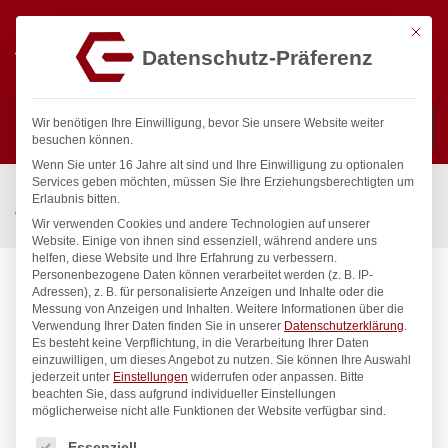
Mit die
Datenschutz-Präferenz
0
Wir benötigen Ihre Einwilligung, bevor Sie unsere Website weiter
besuchen können.
Wenn Sie unter 16 Jahre alt sind und Ihre Einwilligung zu optionalen
Suchen
Services geben möchten, müssen Sie Ihre Erziehungsberechtigten um
Start
/
Gastronomiebedarf & Gastro Geräte für Profis
/
Erlaubnis bitten.
Wassertechnik
/
Wandbatterie
/
exim Wandbatterie 3/4″
Wir verwenden Cookies und andere Technologien auf unserer
Website. Einige von ihnen sind essenziell, während andere uns
helfen, diese Website und Ihre Erfahrung zu verbessern.
Personenbezogene Daten können verarbeitet werden (z. B. IP-
Adressen), z. B. für personalisierte Anzeigen und Inhalte oder die
Messung von Anzeigen und Inhalten.
Weitere Informationen über die
Verwendung Ihrer Daten finden Sie in unserer
Datenschutzerklärung
.
Es besteht keine Verpflichtung, in die Verarbeitung Ihrer Daten
einzuwilligen, um dieses Angebot zu nutzen.
Sie können Ihre Auswahl
jederzeit unter
Einstellungen
widerrufen oder anpassen.
Bitte
beachten Sie, dass aufgrund individueller Einstellungen
möglicherweise nicht alle Funktionen der Website verfügbar sind.
Es folgt eine Liste der Service-Gruppen, für die eine Einwilligung
Essenziell