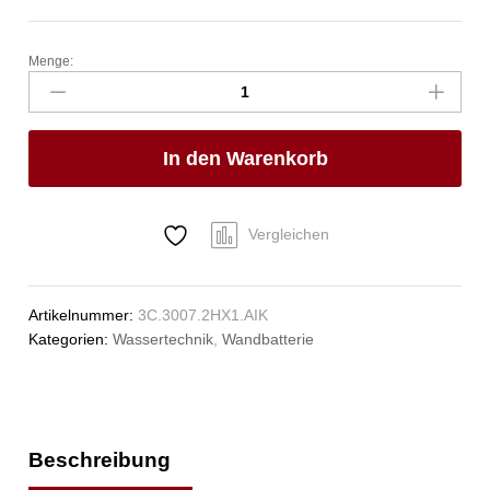
Menge:
exim
Wandbatterie
3/4"
Anzahl
In den Warenkorb
Vergleichen
Artikelnummer:
3C.3007.2HX1.AIK
Kategorien:
Wassertechnik
,
Wandbatterie
Beschreibung