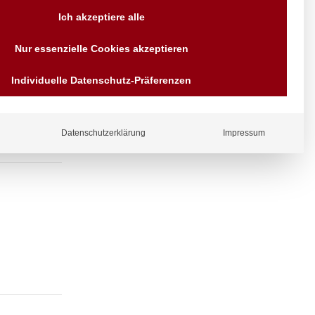
Versand AT & DE weitere auf
Ich akzeptiere alle
Anfragen
Wir sind seit über 40 Jahren
auslauf und
Nur essenzielle Cookies akzeptieren
für Sie da
Bezahlen Sie mit
Individuelle Datenschutz-Präferenzen
Vorrauskasse Paypal,
Kreditkarte, Direkt
Banküberweisung, Sofort,
EPS oder GiroPay
Datenschutzerklärung
Impressum
ergl
iche