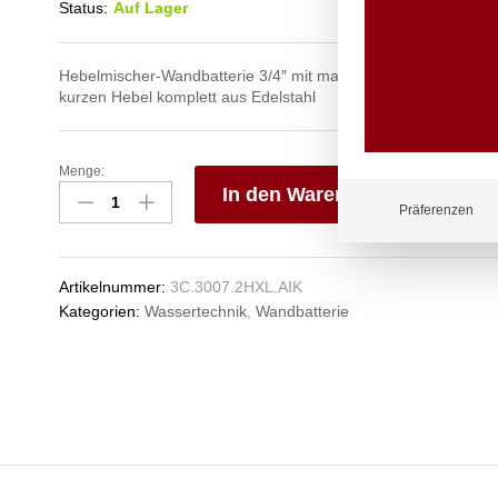
Status:
Auf Lager
Hebelmischer-Wandbatterie 3/4″ mit massivem Rohr-Schwenk
kurzen Hebel komplett aus Edelstahl
Menge:
exim
In den Warenkorb
Wandbatterie
Präferenzen
3/4"
V
Anzahl
e
n
Artikelnummer:
3C.3007.2HXL.AIK
Kategorien:
Wassertechnik
,
Wandbatterie