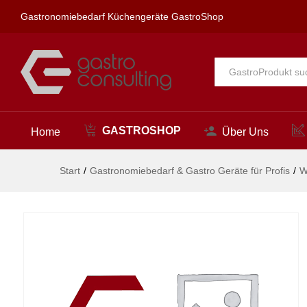
Gastronomiebedarf Küchengeräte GastroShop
Beschreibung
Alle
GASTROSHOP
Home
Über Uns
Start
/
Gastronomiebedarf & Gastro Geräte für Profis
/
W