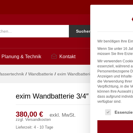
3
Ko
Suchen
i
Wir benötigen Ihre Ei
Wenn Sie unter 16 Jah
müssen Sie Ihre Erzie
Planung & Technik
Kontakt
Wir verwenden Cookie
essenziell, während a
Personenbezogene Date
assertechnik
/
Wandbatterie
/
exim Wandbatterie 3/4″
Anzeigen und Inhalte
die Verwendung Ihrer 
Verpflichtung, in die 
können Ihre Auswahl j
exim Wandbatterie 3/4″
dass aufgrund individ
verfügbar sind.
Es folgt eine Liste
Essenzie
380,00
€
exkl. MwSt.
zzgl.
Versandkosten
Lieferzeit:
4 - 10 Tage