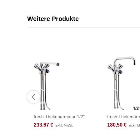
Weitere Produkte
fresh Thekenarmatur 1/2″
fresh Thekenarm
233,67
233,67
€
€
180,50
180,50
€
€
exkl. MwSt.
exkl. MwSt.
exkl. 
exkl. 