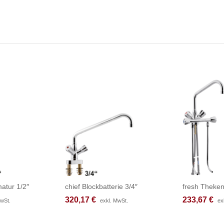
atur 1/2″
chief Blockbatterie 3/4″
fresh Theken
320,17
320,17
€
€
233,67
233,67
€
€
MwSt.
MwSt.
exkl. MwSt.
exkl. MwSt.
ex
ex