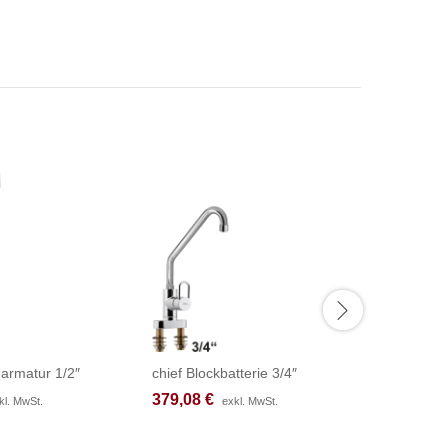
armatur 1/2″
chief Blockbatterie 3/4″
fresh Th
379,08
379,08
€
€
89,33
89,33
€
€
kl. MwSt.
kl. MwSt.
exkl. MwSt.
exkl. MwSt.