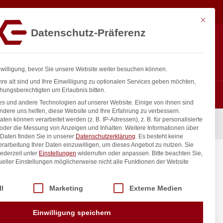
80,00
€
In den Warenkorb
exkl. MwSt.
Mit diese
Datenschutz-Präferenz
ntakt
Anmelden
nfo@gastro-consulting.at
Registrieren
0
nwilligung, bevor Sie unsere Website weiter besuchen können.
re alt sind und Ihre Einwilligung zu optionalen Services geben möchten,
hungsberechtigten um Erlaubnis bitten.
s und andere Technologien auf unserer Website. Einige von ihnen sind
ndere uns helfen, diese Website und Ihre Erfahrung zu verbessern.
n können verarbeitet werden (z. B. IP-Adressen), z. B. für personalisierte
 oder die Messung von Anzeigen und Inhalten.
Weitere Informationen über
Daten finden Sie in unserer
Datenschutzerklärung
.
Es besteht keine
Verarbeitung Ihrer Daten einzuwilligen, um dieses Angebot zu nutzen.
Sie
ederzeit unter
Einstellungen
widerrufen oder anpassen.
Bitte beachten Sie,
ueller Einstellungen möglicherweise nicht alle Funktionen der Website
 der Service-Gruppen, für die eine Einwilligung erteilt werden kann. Di
ll
Marketing
Externe Medien
inkl. / exkl. MwSt.
Einwilligung speichern