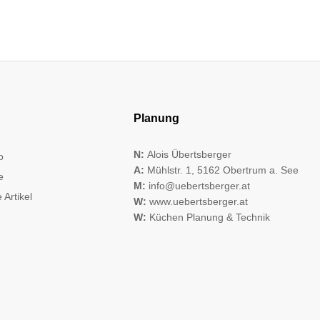
Planung
N:
Alois Übertsberger
o
A:
Mühlstr. 1, 5162 Obertrum a. See
e
M:
info@uebertsberger.at
 Artikel
W:
www.uebertsberger.at
W:
Küchen Planung & Technik