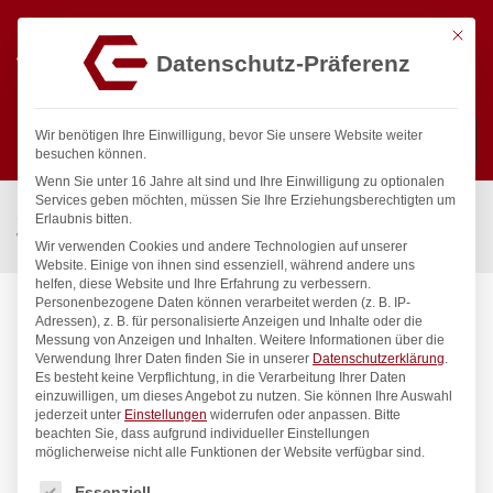
Mit die
Datenschutz-Präferenz
0
Wir benötigen Ihre Einwilligung, bevor Sie unsere Website weiter
besuchen können.
Wenn Sie unter 16 Jahre alt sind und Ihre Einwilligung zu optionalen
Suchen
Services geben möchten, müssen Sie Ihre Erziehungsberechtigten um
Start
/
Gastronomiebedarf & Gastro Geräte für Profis
/
Erlaubnis bitten.
Wassertechnik
/
Spültischbatterie
/
exip Spültischbatterie 1/2″ ND
Wir verwenden Cookies und andere Technologien auf unserer
Website. Einige von ihnen sind essenziell, während andere uns
helfen, diese Website und Ihre Erfahrung zu verbessern.
Personenbezogene Daten können verarbeitet werden (z. B. IP-
Adressen), z. B. für personalisierte Anzeigen und Inhalte oder die
Messung von Anzeigen und Inhalten.
Weitere Informationen über die
Verwendung Ihrer Daten finden Sie in unserer
Datenschutzerklärung
.
Es besteht keine Verpflichtung, in die Verarbeitung Ihrer Daten
einzuwilligen, um dieses Angebot zu nutzen.
Sie können Ihre Auswahl
jederzeit unter
Einstellungen
widerrufen oder anpassen.
Bitte
beachten Sie, dass aufgrund individueller Einstellungen
möglicherweise nicht alle Funktionen der Website verfügbar sind.
Es folgt eine Liste der Service-Gruppen, für die eine Einwilligung
Essenziell