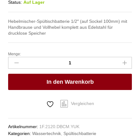
Status:
Auf Lager
Hebelmischer-Spültischbatterie 1/2″ (auf Sockel 100mm) mit
Handbrause und Vollhebel komplett aus Edelstahl für
drucklose Speicher
Menge:
exip
Spültischbatterie
1/2"
ND
In den Warenkorb
Anzahl
Vergleichen
Artikelnummer:
1F.2120.DBCM.YUK
Kategorien:
Wassertechnik
,
Spültischbatterie