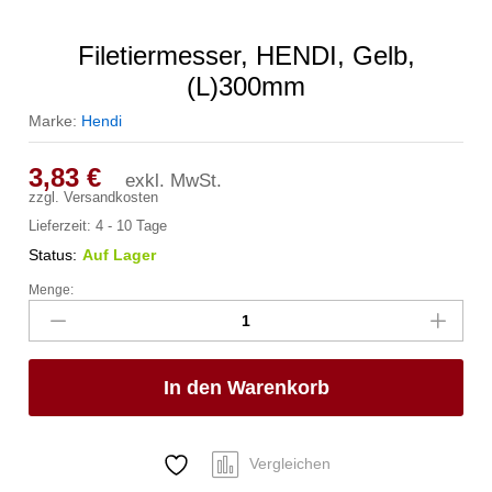
Filetiermesser, HENDI, Gelb,
(L)300mm
Marke:
Hendi
3,83
€
exkl. MwSt.
zzgl.
Versandkosten
Lieferzeit:
4 - 10 Tage
Status:
Auf Lager
Menge:
Filetiermesser,
HENDI,
Gelb,
(L)300mm
In den Warenkorb
Anzahl
Vergleichen