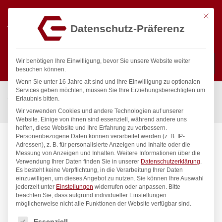
Mit die
Datenschutz-Präferenz
0
Wir benötigen Ihre Einwilligung, bevor Sie unsere Website weiter
besuchen können.
Wenn Sie unter 16 Jahre alt sind und Ihre Einwilligung zu optionalen
Suchen
Services geben möchten, müssen Sie Ihre Erziehungsberechtigten um
Start
/
Gastronomiebedarf & Gastro Geräte für Profis
/
Erlaubnis bitten.
Küchenartikel
/
Messer
/
Filetiermesser, HENDI, Gelb, (L)300mm
Wir verwenden Cookies und andere Technologien auf unserer
Website. Einige von ihnen sind essenziell, während andere uns
helfen, diese Website und Ihre Erfahrung zu verbessern.
Personenbezogene Daten können verarbeitet werden (z. B. IP-
Adressen), z. B. für personalisierte Anzeigen und Inhalte oder die
Messung von Anzeigen und Inhalten.
Weitere Informationen über die
Verwendung Ihrer Daten finden Sie in unserer
Datenschutzerklärung
.
Es besteht keine Verpflichtung, in die Verarbeitung Ihrer Daten
einzuwilligen, um dieses Angebot zu nutzen.
Sie können Ihre Auswahl
jederzeit unter
Einstellungen
widerrufen oder anpassen.
Bitte
beachten Sie, dass aufgrund individueller Einstellungen
möglicherweise nicht alle Funktionen der Website verfügbar sind.
Es folgt eine Liste der Service-Gruppen, für die eine Einwilligung
Essenziell