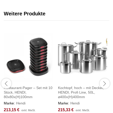
Weitere Produkte
Restaurant-Pager – Set mit 10
Kochtopf, hoch – mit Deckel,
Stück, HENDI,
HENDI, Profi Line, 50L,
80x80x(H)100mm
⌀400x(H)400mm
Marke:
Hendi
Marke:
Hendi
213,15
€
215,33
€
exkl. MwSt.
exkl. MwSt.