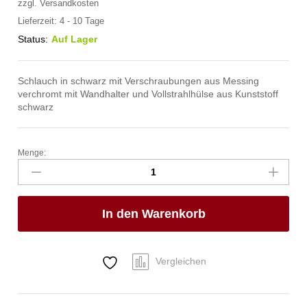
zzgl.
Versandkosten
Lieferzeit:
4 - 10 Tage
Status:
Auf Lager
Schlauch in schwarz mit Verschraubungen aus Messing
verchromt mit Wandhalter und Vollstrahlhülse aus Kunststoff
schwarz
Menge:
fit
Kneipp'sche
Garnitur
3/4"
In den Warenkorb
Ø
27
mm
1"
Vergleichen
ÜM
Anzahl