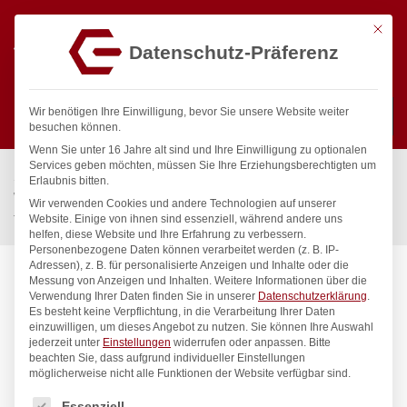
Mit die
Datenschutz-Präferenz
0
Wir benötigen Ihre Einwilligung, bevor Sie unsere Website weiter
besuchen können.
Wenn Sie unter 16 Jahre alt sind und Ihre Einwilligung zu optionalen
Suchen
Services geben möchten, müssen Sie Ihre Erziehungsberechtigten um
Start
/
Gastronomiebedarf & Gastro Geräte für Profis
/
Erlaubnis bitten.
Wassertechnik
/
Wellnes
/
Wir verwenden Cookies und andere Technologien auf unserer
fit Kneipp’sche Garnitur 3/4″ Ø 27 mm 1″ ÜM
Website. Einige von ihnen sind essenziell, während andere uns
helfen, diese Website und Ihre Erfahrung zu verbessern.
Personenbezogene Daten können verarbeitet werden (z. B. IP-
Adressen), z. B. für personalisierte Anzeigen und Inhalte oder die
Messung von Anzeigen und Inhalten.
Weitere Informationen über die
Verwendung Ihrer Daten finden Sie in unserer
Datenschutzerklärung
.
Es besteht keine Verpflichtung, in die Verarbeitung Ihrer Daten
einzuwilligen, um dieses Angebot zu nutzen.
Sie können Ihre Auswahl
jederzeit unter
Einstellungen
widerrufen oder anpassen.
Bitte
beachten Sie, dass aufgrund individueller Einstellungen
möglicherweise nicht alle Funktionen der Website verfügbar sind.
Es folgt eine Liste der Service-Gruppen, für die eine Einwilligung
Essenziell