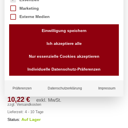
Marketing
Externe Medien
Einwilligung speichern
Ich akzeptiere alle
Nur essenzielle Cookies akzeptieren
Flaschenöffner mit Auffangbehälter,
Individuelle Datenschutz-Präferenzen
Bar up, 135x70x(H)295mm
Marke:
Bar up
Präferenzen
Datenschutzerklärung
Impressum
10,22
€
exkl. MwSt.
zzgl.
Versandkosten
Lieferzeit:
4 - 10 Tage
Status:
Auf Lager