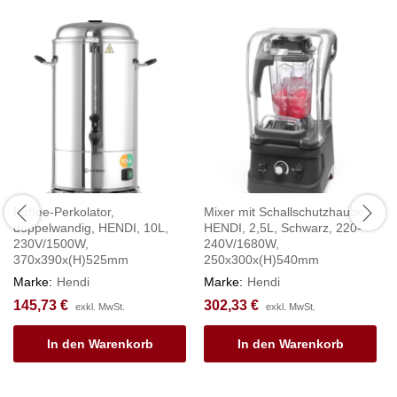
Kaffee-Perkolator,
Mixer mit Schallschutzhaube,
doppelwandig, HENDI, 10L,
HENDI, 2,5L, Schwarz, 220-
230V/1500W,
240V/1680W,
370x390x(H)525mm
250x300x(H)540mm
Marke:
Hendi
Marke:
Hendi
145,73
€
302,33
€
exkl. MwSt.
exkl. MwSt.
In den Warenkorb
In den Warenkorb