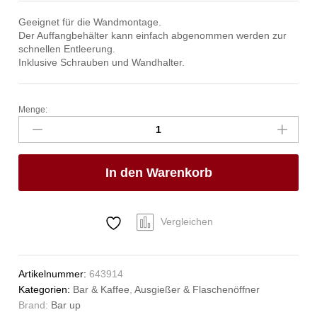
Geeignet für die Wandmontage.
Der Auffangbehälter kann einfach abgenommen werden zur
schnellen Entleerung.
Inklusive Schrauben und Wandhalter.
Menge:
Flaschenöffner
mit
Auffangbehälter,
Bar
In den Warenkorb
up,
135x70x(H)295mm
Anzahl
Vergleichen
Artikelnummer:
643914
Kategorien:
Bar & Kaffee
,
Ausgießer & Flaschenöffner
Brand:
Bar up