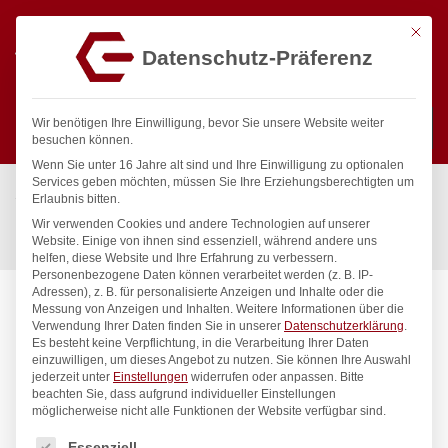
Mit die
Datenschutz-Präferenz
0
Wir benötigen Ihre Einwilligung, bevor Sie unsere Website weiter
besuchen können.
Wenn Sie unter 16 Jahre alt sind und Ihre Einwilligung zu optionalen
Suchen
Services geben möchten, müssen Sie Ihre Erziehungsberechtigten um
Start
/
Gastronomiebedarf & Gastro Geräte für Profis
/
Erlaubnis bitten.
Bar & Kaffee
/
Ausgießer & Flaschenöffner
/
Wir verwenden Cookies und andere Technologien auf unserer
Flaschenöffner mit Auffangbehälter, Bar up, 135x70x(H)295mm
Website. Einige von ihnen sind essenziell, während andere uns
helfen, diese Website und Ihre Erfahrung zu verbessern.
Personenbezogene Daten können verarbeitet werden (z. B. IP-
Adressen), z. B. für personalisierte Anzeigen und Inhalte oder die
Messung von Anzeigen und Inhalten.
Weitere Informationen über die
Verwendung Ihrer Daten finden Sie in unserer
Datenschutzerklärung
.
Es besteht keine Verpflichtung, in die Verarbeitung Ihrer Daten
einzuwilligen, um dieses Angebot zu nutzen.
Sie können Ihre Auswahl
jederzeit unter
Einstellungen
widerrufen oder anpassen.
Bitte
beachten Sie, dass aufgrund individueller Einstellungen
möglicherweise nicht alle Funktionen der Website verfügbar sind.
Es folgt eine Liste der Service-Gruppen, für die eine Einwilligung
Essenziell