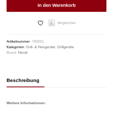
21,6kW,
In den Warenkorb
1260x580x(H)900mm
Anzahl
Vergleichen
Artikelnummer:
700051
Kategorien:
Grill- & Heizgeräte
,
Grillgeräte
Brand:
Hendi
Beschreibung
Weitere Informationen: