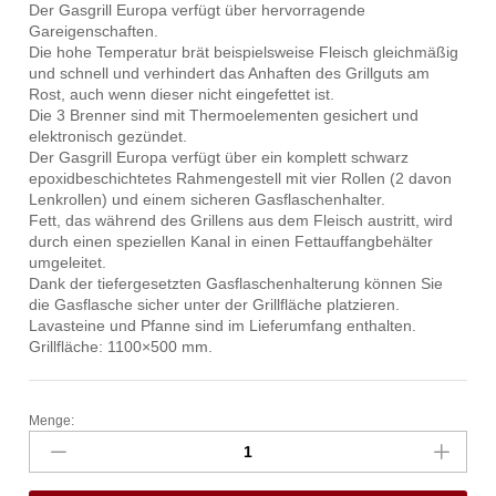
Der Gasgrill Europa verfügt über hervorragende
Gareigenschaften.
Die hohe Temperatur brät beispielsweise Fleisch gleichmäßig
und schnell und verhindert das Anhaften des Grillguts am
Rost, auch wenn dieser nicht eingefettet ist.
Die 3 Brenner sind mit Thermoelementen gesichert und
elektronisch gezündet.
Der Gasgrill Europa verfügt über ein komplett schwarz
epoxidbeschichtetes Rahmengestell mit vier Rollen (2 davon
Lenkrollen) und einem sicheren Gasflaschenhalter.
Fett, das während des Grillens aus dem Fleisch austritt, wird
durch einen speziellen Kanal in einen Fettauffangbehälter
umgeleitet.
Dank der tiefergesetzten Gasflaschenhalterung können Sie
die Gasflasche sicher unter der Grillfläche platzieren.
Lavasteine und Pfanne sind im Lieferumfang enthalten.
Grillfläche: 1100×500 mm.
Menge:
Gasgrill
Europa,
HENDI,