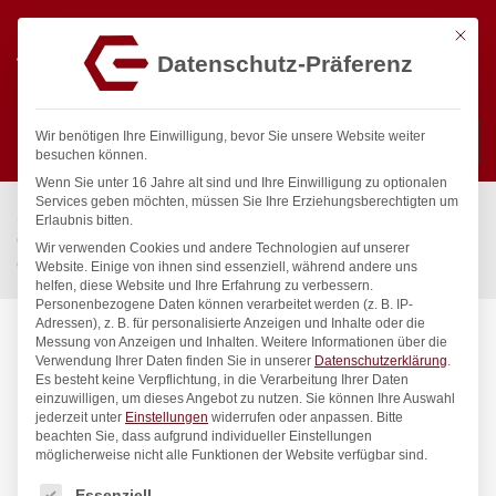
Mit die
Datenschutz-Präferenz
0
Wir benötigen Ihre Einwilligung, bevor Sie unsere Website weiter
besuchen können.
Wenn Sie unter 16 Jahre alt sind und Ihre Einwilligung zu optionalen
Suchen
Services geben möchten, müssen Sie Ihre Erziehungsberechtigten um
Start
/
Gastronomiebedarf & Gastro Geräte für Profis
/
Erlaubnis bitten.
Grill- & Heizgeräte
/
Grillgeräte
/
Wir verwenden Cookies und andere Technologien auf unserer
Gasgrill Europa, HENDI, 21,6kW, 1260x580x(H)900mm
Website. Einige von ihnen sind essenziell, während andere uns
helfen, diese Website und Ihre Erfahrung zu verbessern.
Personenbezogene Daten können verarbeitet werden (z. B. IP-
Adressen), z. B. für personalisierte Anzeigen und Inhalte oder die
Messung von Anzeigen und Inhalten.
Weitere Informationen über die
Verwendung Ihrer Daten finden Sie in unserer
Datenschutzerklärung
.
Es besteht keine Verpflichtung, in die Verarbeitung Ihrer Daten
einzuwilligen, um dieses Angebot zu nutzen.
Sie können Ihre Auswahl
jederzeit unter
Einstellungen
widerrufen oder anpassen.
Bitte
beachten Sie, dass aufgrund individueller Einstellungen
möglicherweise nicht alle Funktionen der Website verfügbar sind.
Es folgt eine Liste der Service-Gruppen, für die eine Einwilligung
Essenziell