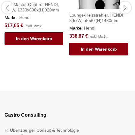
Grill-Master Quattro, HENDI,
22kW, 1330x600x(H)920mm
Lounge-Heizstrahler, HENDI,
Marke:
Hendi
8,5kW, ø556x(H)1430mm
517,65
€
exkl. MwSt.
Marke:
Hendi
338,87
€
exkl. MwSt.
In den Warenkorb
In den Warenkorb
Gastro Consulting
F:
Übertsberger Consult & Technologie