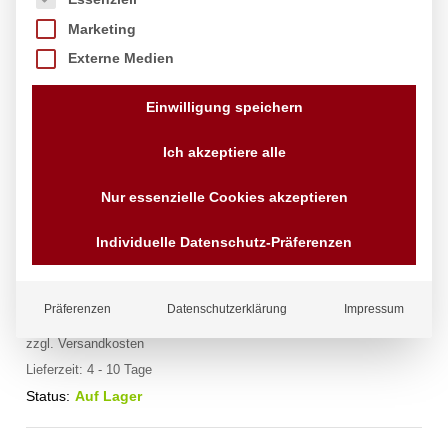
Marketing
Externe Medien
Einwilligung speichern
Ich akzeptiere alle
Nur essenzielle Cookies akzeptieren
Gasgrill Europa, HENDI, 21,6kW,
1260x580x(H)900mm
Individuelle Datenschutz-Präferenzen
Marke:
Hendi
Präferenzen
Datenschutzerklärung
Impressum
2.914,50
€
exkl. MwSt.
zzgl.
Versandkosten
Lieferzeit:
4 - 10 Tage
Status:
Auf Lager