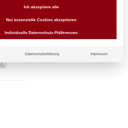
Versand AT & DE weitere auf
Ich akzeptiere alle
Anfragen
Wir sind seit über 40 Jahren
Nur essenzielle Cookies akzeptieren
für Sie da
Bezahlen Sie mit
Individuelle Datenschutz-Präferenzen
elnummern
Vorrauskasse Paypal,
Kreditkarte, Direkt
Banküberweisung, Sofort,
EPS oder GiroPay
Datenschutzerklärung
Impressum
ergl
iche