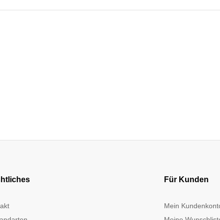
htliches
Für Kunden
akt
Mein Kundenkont
andarten
Meine Wunschlist