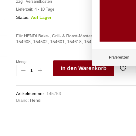
zzgl.
Versandkosten
Lieferzeit:
4 - 10 Tage
Status:
Auf Lager
Für HENDI Bake-, Grill- & Roast-Master Geräte mit den Artik
154908, 154502, 154601, 154618, 154700 oder 154717.
Präferenzen
Menge:
Gasschlauch
In den Warenkorb
für
Bake-,
V
Grill-
e
und
n
Artikelnummer:
145753
Roast-
Brand:
Hendi
Master,
HENDI
Anzahl