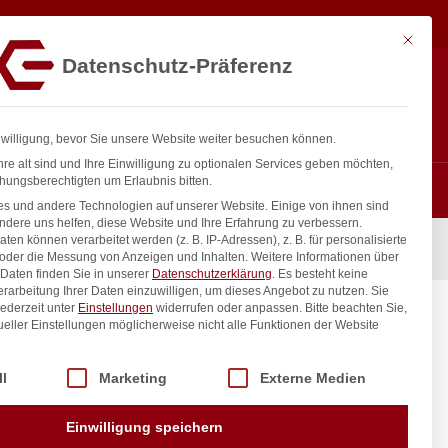
16,10
€
In den Warenkorb
exkl. MwSt.
Mit diese
Datenschutz-Präferenz
ntakt
Anmelden
nfo@gastro-consulting.at
Registrieren
0
nwilligung, bevor Sie unsere Website weiter besuchen können.
re alt sind und Ihre Einwilligung zu optionalen Services geben möchten,
hungsberechtigten um Erlaubnis bitten.
s und andere Technologien auf unserer Website. Einige von ihnen sind
ndere uns helfen, diese Website und Ihre Erfahrung zu verbessern.
n können verarbeitet werden (z. B. IP-Adressen), z. B. für personalisierte
 oder die Messung von Anzeigen und Inhalten.
Weitere Informationen über
Daten finden Sie in unserer
Datenschutzerklärung
.
Es besteht keine
Verarbeitung Ihrer Daten einzuwilligen, um dieses Angebot zu nutzen.
Sie
ederzeit unter
Einstellungen
widerrufen oder anpassen.
Bitte beachten Sie,
Roast-
ueller Einstellungen möglicherweise nicht alle Funktionen der Website
 der Service-Gruppen, für die eine Einwilligung erteilt werden kann. Di
ll
Marketing
Externe Medien
inkl. / exkl. MwSt.
Einwilligung speichern