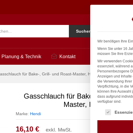
und Roast-Master, HENDI
Ko
Suchen
i
Wir benötigen Ihre Ei
Wenn Sie unter 16 Jah
müssen Sie Ihre Erzie
Planung & Technik
Kontakt
Wir verwenden Cookie
essenziell, während a
Personenbezogene Date
asschlauch für Bake-, Grill- und Roast-Master, HENDI
Anzeigen und Inhalte
die Verwendung Ihrer 
Verpflichtung, in die 
können Ihre Auswahl j
Gasschlauch für Bake-, Grill- und 
dass aufgrund individ
verfügbar sind.
Master, HENDI
Es folgt eine Liste
Essenzie
Marke:
Hendi
16,10
€
exkl. MwSt.