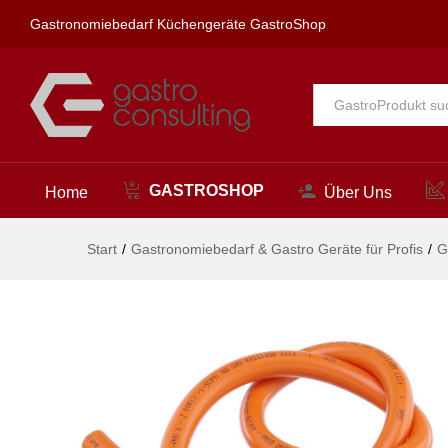
Gasschlauch für Bake-, Grill- 
Gastronomiebedarf Küchengeräte GastroShop
Beschreibung
Alle
GASTROSHOP
Home
Über Uns
Start
/
Gastronomiebedarf & Gastro Geräte für Profis
/
G