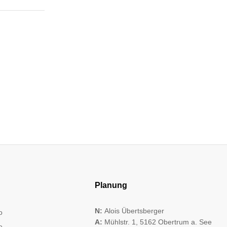
Planung
N:
Alois Übertsberger
o
A:
Mühlstr. 1, 5162 Obertrum a. See
e