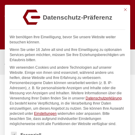
Mit die
Datenschutz-Präferenz
0
Wir benötigen Ihre Einwilligung, bevor Sie unsere Website weiter
besuchen können.
Wenn Sie unter 16 Jahre alt sind und Ihre Einwilligung zu optionalen
Suchen
Services geben möchten, müssen Sie Ihre Erziehungsberechtigten um
Start
/
Gastronomiebedarf & Gastro Geräte für Profis
/
Erlaubnis bitten.
Wassertechnik
/
Wandbatterie
/
gastro Wandbatterie 1/2″
Wir verwenden Cookies und andere Technologien auf unserer
Website. Einige von ihnen sind essenziell, während andere uns
helfen, diese Website und Ihre Erfahrung zu verbessern.
Personenbezogene Daten können verarbeitet werden (z. B. IP-
Adressen), z. B. für personalisierte Anzeigen und Inhalte oder die
Messung von Anzeigen und Inhalten.
Weitere Informationen über die
Verwendung Ihrer Daten finden Sie in unserer
Datenschutzerklärung
.
Es besteht keine Verpflichtung, in die Verarbeitung Ihrer Daten
einzuwilligen, um dieses Angebot zu nutzen.
Sie können Ihre Auswahl
jederzeit unter
Einstellungen
widerrufen oder anpassen.
Bitte
beachten Sie, dass aufgrund individueller Einstellungen
möglicherweise nicht alle Funktionen der Website verfügbar sind.
Es folgt eine Liste der Service-Gruppen, für die eine Einwilligung
Essenziell