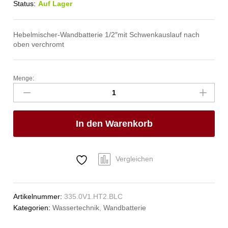
Status:
Auf Lager
Hebelmischer-Wandbatterie 1/2″mit Schwenkauslauf nach
oben verchromt
Menge:
gastro
Wandbatterie
1/2"
Anzahl
In den Warenkorb
Vergleichen
Artikelnummer:
335.0V1.HT2.BLC
Kategorien:
Wassertechnik
,
Wandbatterie