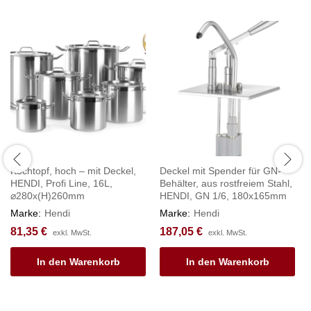
Kochtopf, hoch – mit Deckel,
Deckel mit Spender für GN-
HENDI, Profi Line, 16L,
Behälter, aus rostfreiem Stahl,
⌀280x(H)260mm
HENDI, GN 1/6, 180x165mm
Marke:
Hendi
Marke:
Hendi
81,35
€
187,05
€
exkl. MwSt.
exkl. MwSt.
In den Warenkorb
In den Warenkorb