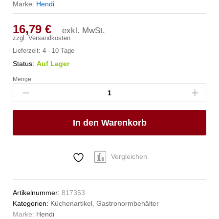
Marke:
Hendi
16,79
€
exkl. MwSt.
zzgl.
Versandkosten
Lieferzeit:
4 - 10 Tage
Status:
Auf Lager
Menge:
Gastronorm-
Behälter
1/2
Budget
In den Warenkorb
Line
mit
Griffen,
HENDI,
Vergleichen
Budget
Line,
GN
Artikelnummer:
817353
1/2,
Kategorien:
Küchenartikel
,
Gastronormbehälter
12,5L,
Marke:
Hendi