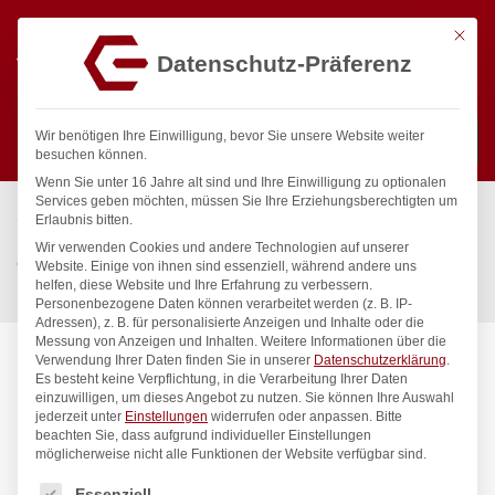
Mit die
Datenschutz-Präferenz
0
Wir benötigen Ihre Einwilligung, bevor Sie unsere Website weiter
besuchen können.
Wenn Sie unter 16 Jahre alt sind und Ihre Einwilligung zu optionalen
Suchen
Services geben möchten, müssen Sie Ihre Erziehungsberechtigten um
Start
/
Gastronomiebedarf & Gastro Geräte für Profis
/
Erlaubnis bitten.
Küchenartikel
/
Gastronormbehälter
/
Wir verwenden Cookies und andere Technologien auf unserer
Gastronorm-Behälter 1/2 Budget Line mit Griffen, HENDI, Budget
Website. Einige von ihnen sind essenziell, während andere uns
helfen, diese Website und Ihre Erfahrung zu verbessern.
Line, GN 1/2, 12,5L, 325x265x(H)200mm
Personenbezogene Daten können verarbeitet werden (z. B. IP-
Adressen), z. B. für personalisierte Anzeigen und Inhalte oder die
Messung von Anzeigen und Inhalten.
Weitere Informationen über die
Verwendung Ihrer Daten finden Sie in unserer
Datenschutzerklärung
.
Es besteht keine Verpflichtung, in die Verarbeitung Ihrer Daten
einzuwilligen, um dieses Angebot zu nutzen.
Sie können Ihre Auswahl
jederzeit unter
Einstellungen
widerrufen oder anpassen.
Bitte
beachten Sie, dass aufgrund individueller Einstellungen
möglicherweise nicht alle Funktionen der Website verfügbar sind.
Es folgt eine Liste der Service-Gruppen, für die eine Einwilligung
Essenziell