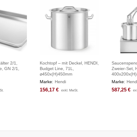
lter 2/1,
Kochtopf – mit Deckel, HENDI,
Saucenspende
e, GN 2/1,
Budget Line, 71L,
Zweier-Set, 
⌀450x(H)450mm
400x200x(H
Marke:
Hendi
Marke:
Hend
156,17
156,17
€
€
587,25
587,25
€
€
St.
St.
exkl. MwSt.
exkl. MwSt.
ex
ex