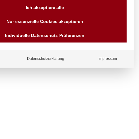
Versand AT & DE weitere auf
Ich akzeptiere alle
Anfragen
Wir sind seit über 40 Jahren
Nur essenzielle Cookies akzeptieren
für Sie da
Bezahlen Sie mit
Individuelle Datenschutz-Präferenzen
Vorrauskasse Paypal,
Kreditkarte, Direkt
ergl
Banküberweisung, Sofort,
iche
EPS oder GiroPay
Datenschutzerklärung
Impressum