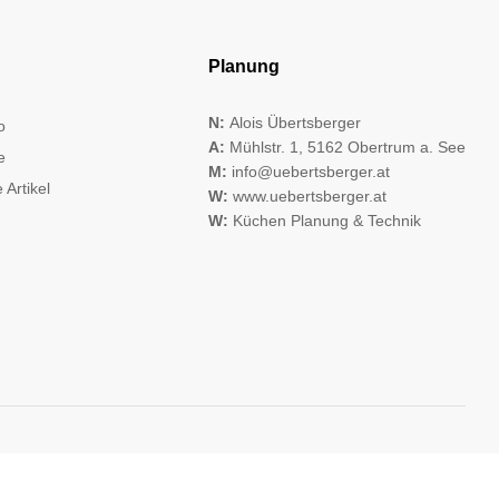
Planung
N:
Alois Übertsberger
o
A:
Mühlstr. 1, 5162 Obertrum a. See
e
M:
info@uebertsberger.at
 Artikel
W:
www.uebertsberger.at
W:
Küchen Planung & Technik