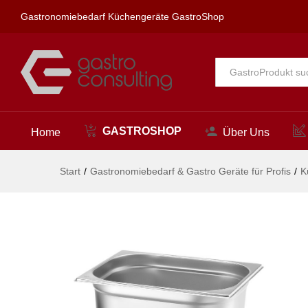
Gastronorm-Behälter 1/2, HEND
Gastronomiebedarf Küchengeräte GastroShop
Beschreibung
Alle
GASTROSHOP
Home
Über Uns
Start
/
Gastronomiebedarf & Gastro Geräte für Profis
/
K