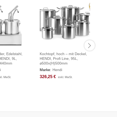
r, Edelstahl,
Kochtopf, hoch – mit Deckel,
Hackbloc
HENDI, 9L,
HENDI, Profi Line, 95L,
Hackbloc
)440mm
⌀500x(H)500mm
500x400
i
Marke:
Hendi
Marke:
H
326,25
326,25
€
€
97,88
97,88
€
€
kl. MwSt.
kl. MwSt.
exkl. MwSt.
exkl. MwSt.