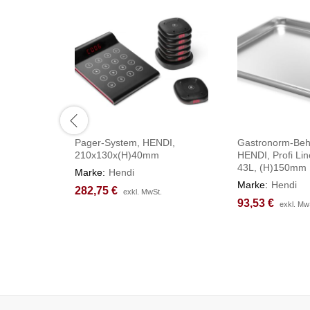
Pager-System, HENDI,
Gastronorm-Behä
210x130x(H)40mm
HENDI, Profi Lin
43L, (H)150mm
Marke:
Hendi
Marke:
Hendi
282,75
282,75
€
€
exkl. MwSt.
exkl. MwSt.
93,53
93,53
€
€
exkl. Mw
exkl. Mw