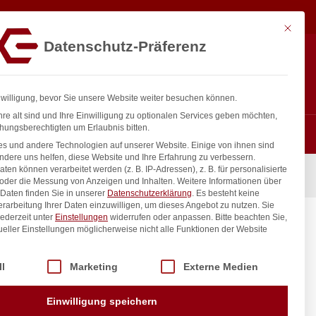
5,05
€
In den Warenkorb
exkl. MwSt.
Mit diese
Datenschutz-Präferenz
ntakt
Anmelden
nfo@gastro-consulting.at
Registrieren
0
nwilligung, bevor Sie unsere Website weiter besuchen können.
re alt sind und Ihre Einwilligung zu optionalen Services geben möchten,
hungsberechtigten um Erlaubnis bitten.
s und andere Technologien auf unserer Website. Einige von ihnen sind
ndere uns helfen, diese Website und Ihre Erfahrung zu verbessern.
n können verarbeitet werden (z. B. IP-Adressen), z. B. für personalisierte
 Budget Line, GN 1/2, 2L, 325x265x(H)40mm
 oder die Messung von Anzeigen und Inhalten.
Weitere Informationen über
Daten finden Sie in unserer
Datenschutzerklärung
.
Es besteht keine
Verarbeitung Ihrer Daten einzuwilligen, um dieses Angebot zu nutzen.
Sie
ederzeit unter
Einstellungen
widerrufen oder anpassen.
Bitte beachten Sie,
Budget
ueller Einstellungen möglicherweise nicht alle Funktionen der Website
40mm
 der Service-Gruppen, für die eine Einwilligung erteilt werden kann. Di
ll
Marketing
Externe Medien
inkl. / exkl. MwSt.
Einwilligung speichern