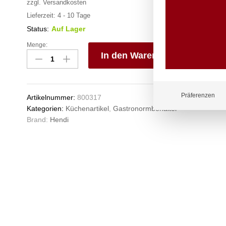
zzgl.
Versandkosten
Lieferzeit:
4 - 10 Tage
Status:
Auf Lager
Menge:
Gastronorm-
In den Warenkorb
Behälter
1/2,
V
HENDI,
e
Budget
n
Präferenzen
Artikelnummer:
800317
Line,
Kategorien:
Küchenartikel
,
Gastronormbehälter
GN
Brand:
Hendi
1/2,
2L,
325x265x(H)40mm
Anzahl