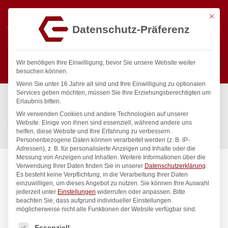
Mit die
Datenschutz-Präferenz
0
Wir benötigen Ihre Einwilligung, bevor Sie unsere Website weiter
besuchen können.
Wenn Sie unter 16 Jahre alt sind und Ihre Einwilligung zu optionalen
Suchen
Services geben möchten, müssen Sie Ihre Erziehungsberechtigten um
Start
/
Gastronomiebedarf & Gastro Geräte für Profis
/
Erlaubnis bitten.
Küchenartikel
/
Gastronormbehälter
/
Wir verwenden Cookies und andere Technologien auf unserer
Gastronorm-Behälter 1/3, HENDI, Budget Line, GN 1/3, 4L,
Website. Einige von ihnen sind essenziell, während andere uns
helfen, diese Website und Ihre Erfahrung zu verbessern.
325x176x(H)100mm
Personenbezogene Daten können verarbeitet werden (z. B. IP-
Adressen), z. B. für personalisierte Anzeigen und Inhalte oder die
Messung von Anzeigen und Inhalten.
Weitere Informationen über die
Verwendung Ihrer Daten finden Sie in unserer
Datenschutzerklärung
.
Es besteht keine Verpflichtung, in die Verarbeitung Ihrer Daten
einzuwilligen, um dieses Angebot zu nutzen.
Sie können Ihre Auswahl
jederzeit unter
Einstellungen
widerrufen oder anpassen.
Bitte
beachten Sie, dass aufgrund individueller Einstellungen
möglicherweise nicht alle Funktionen der Website verfügbar sind.
Es folgt eine Liste der Service-Gruppen, für die eine Einwilligung
Essenziell