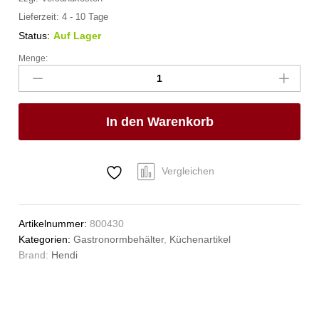
Lieferzeit:
4 - 10 Tage
Status:
Auf Lager
Menge:
Gastronorm-
Behälter
1/3,
HENDI,
In den Warenkorb
Budget
Line,
GN
1/3,
Vergleichen
4L,
325x176x(H)100mm
Anzahl
Artikelnummer:
800430
Kategorien:
Gastronormbehälter
,
Küchenartikel
Brand:
Hendi