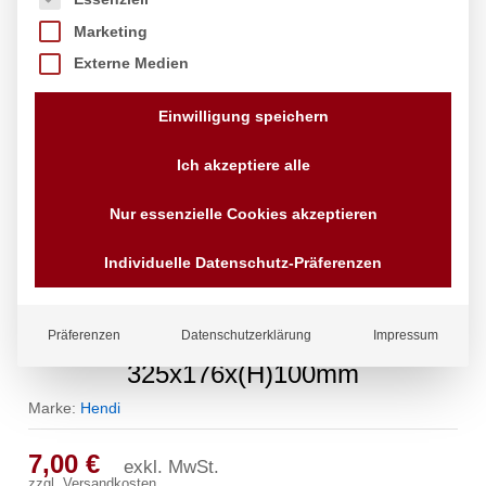
Marketing
Externe Medien
Einwilligung speichern
Ich akzeptiere alle
Nur essenzielle Cookies akzeptieren
Individuelle Datenschutz-Präferenzen
Gastronorm-Behälter 1/3, HENDI,
Präferenzen
Datenschutzerklärung
Impressum
Budget Line, GN 1/3, 4L,
325x176x(H)100mm
Marke:
Hendi
7,00
€
exkl. MwSt.
zzgl.
Versandkosten