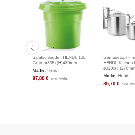
Salatschleuder, HENDI, 12L,
Gemüsetopf – mi
Grün, ø335x(H)430mm
HENDI, Kitchen 
⌀320x(H)270m
Marke:
Hendi
Marke:
Hendi
97,88
97,88
€
€
exkl. MwSt.
exkl. MwSt.
85,70
85,70
€
€
exkl. Mw
exkl. Mw