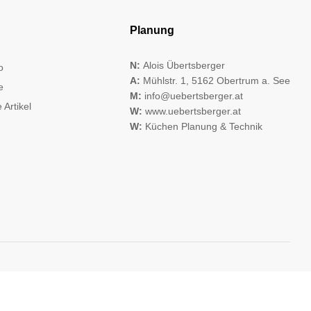
Planung
N:
Alois Übertsberger
o
A:
Mühlstr. 1, 5162 Obertrum a. See
e
M:
info@uebertsberger.at
 Artikel
W:
www.uebertsberger.at
W:
Küchen Planung & Technik