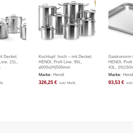
t Deckel,
Kochtopf, hoch – mit Deckel,
Gastronorm-B
Line, 21L,
HENDI, Profi Line, 95L,
HENDI, Profi
m
⌀500x(H)500mm
43L, (H)15
Marke:
Hendi
Marke:
Hend
326,25
326,25
€
€
93,53
93,53
€
€
St.
St.
exkl. MwSt.
exkl. MwSt.
exkl
exkl