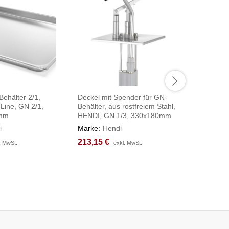
ehälter 2/1,
Deckel mit Spender für GN-
Kochtopf 
 Line, GN 2/1,
Behälter, aus rostfreiem Stahl,
Budget Li
0mm
HENDI, GN 1/3, 330x180mm
⌀450x(H
i
Marke:
Hendi
Marke:
H
213,15
213,15
€
€
156,17
156,17
. MwSt.
. MwSt.
exkl. MwSt.
exkl. MwSt.