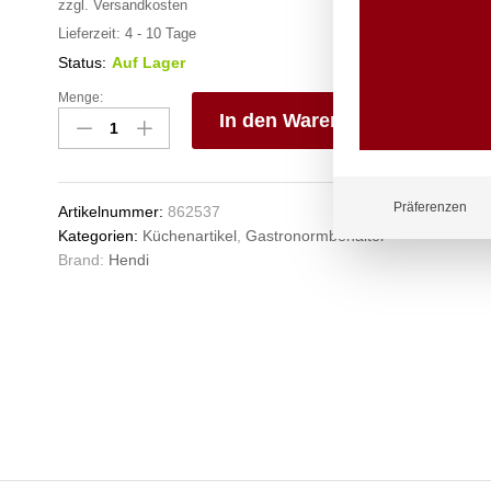
zzgl.
Versandkosten
Lieferzeit:
4 - 10 Tage
Status:
Auf Lager
Menge:
Gastronorm-
In den Warenkorb
Behälter
1/3,
V
HENDI,
e
Profi
n
Präferenzen
Artikelnummer:
862537
Line,
Kategorien:
Küchenartikel
,
Gastronormbehälter
GN
Brand:
Hendi
1/3,
2,5L,
Schwarz,
325x176x(H)65mm
Anzahl