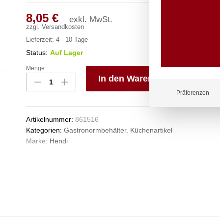
8,05
€
exkl. MwSt.
zzgl.
Versandkosten
Lieferzeit:
4 - 10 Tage
Status:
Auf Lager
Menge:
Gastronorm-
In den Warenkorb
Behälter
1/3,
V
Präferenzen
HENDI,
e
Profi
n
Artikelnummer:
861516
Line,
Kategorien:
Gastronormbehälter
,
Küchenartikel
GN
Marke:
Hendi
1/3,
5,7L,
Transparent,
325x176x(H)150mm
Anzahl