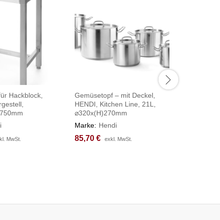
für Hackblock,
Gemüsetopf – mit Deckel,
Kochtopf,
gestell,
HENDI, Kitchen Line, 21L,
HENDI, Pr
)750mm
⌀320x(H)270mm
⌀400x(H
i
Marke:
Hendi
Marke:
H
85,70
85,70
€
€
215,33
215,33
kl. MwSt.
kl. MwSt.
exkl. MwSt.
exkl. MwSt.