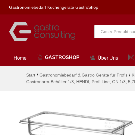
325x176x(H)150mm
Gastronomiebedarf Küchengeräte GastroShop
Beschreibung
Alle
GASTROSHOP
Home
Über Uns
Start
/
Gastronomiebedarf & Gastro Geräte für Profis
/
K
Gastronorm-Behälter 1/3, HENDI, Profi Line, GN 1/3, 5