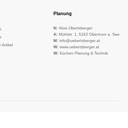
Planung
N:
Alois Übertsberger
o
A:
Mühlstr. 1, 5162 Obertrum a. See
e
M:
info@uebertsberger.at
 Artikel
W:
www.uebertsberger.at
W:
Küchen Planung & Technik