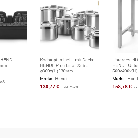
 HENDI,
Kochtopf, mittel – mit Deckel,
Untergestell 
0mm
HENDI, Profi Line, 23,5L,
HENDI, Unter
⌀360x(H)230mm
500x400x(H
Marke:
Hendi
Marke:
Hend
MwSt.
MwSt.
138,77
138,77
€
€
158,78
158,78
€
€
exkl. MwSt.
exkl. MwSt.
ex
ex