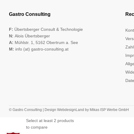
Gastro Consulting
Rec
F:
Übertsberger Consult & Technologie
Kont
N:
Alois Übertsberger
Vers
A:
Mühlstr. 1, 5162 Obertrum a. See
Zahl
M:
info (at) gastro-consulting.at
Imp
Allg
Wide
Date
© Gastro Consulting | Design
WebdesignLand
by
Mikas ISP Werbe GmbH
Select at least 2 products
to compare