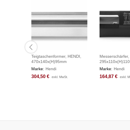
Teigtaschenformer, HENDI,
Messerschärfer,
470x140x(H)95mm
295x110x(H)11
Marke:
Hendi
Marke:
Hendi
304,50
304,50
€
€
164,87
164,87
€
€
exkl. MwSt.
exkl. MwSt.
exkl. 
exkl. 