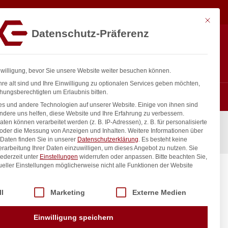
8,05
€
exkl.
In den Warenkorb
MwSt.
Mit diese
Datenschutz-Präferenz
Hotline
Anmelden
+43 800 404 407
Registrieren
0
nwilligung, bevor Sie unsere Website weiter besuchen können.
re alt sind und Ihre Einwilligung zu optionalen Services geben möchten,
hungsberechtigten um Erlaubnis bitten.
s und andere Technologien auf unserer Website. Einige von ihnen sind
ndere uns helfen, diese Website und Ihre Erfahrung zu verbessern.
n können verarbeitet werden (z. B. IP-Adressen), z. B. für personalisierte
 oder die Messung von Anzeigen und Inhalten.
Weitere Informationen über
Daten finden Sie in unserer
Datenschutzerklärung
.
Es besteht keine
Verarbeitung Ihrer Daten einzuwilligen, um dieses Angebot zu nutzen.
Sie
ederzeit unter
Einstellungen
widerrufen oder anpassen.
Bitte beachten Sie,
ueller Einstellungen möglicherweise nicht alle Funktionen der Website
fi Line,
 der Service-Gruppen, für die eine Einwilligung erteilt werden kann. Di
ll
Marketing
Externe Medien
inkl. / exkl. MwSt.
Einwilligung speichern