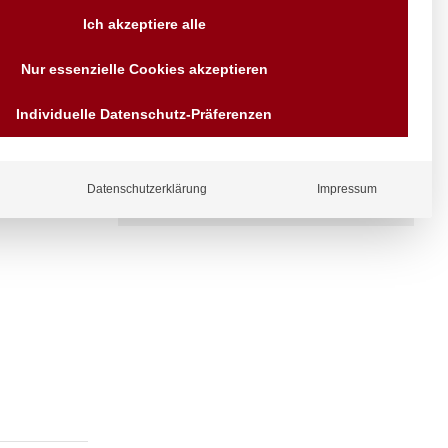
Ich akzeptiere alle
Versand AT & DE weitere auf
Anfragen
Nur essenzielle Cookies akzeptieren
Wir sind seit über 40 Jahren
für Sie da
Individuelle Datenschutz-Präferenzen
Bezahlen Sie mit
Vorrauskasse Paypal,
Kreditkarte, Direkt
Banküberweisung, Sofort,
EPS oder GiroPay
ergl
Datenschutzerklärung
Impressum
iche