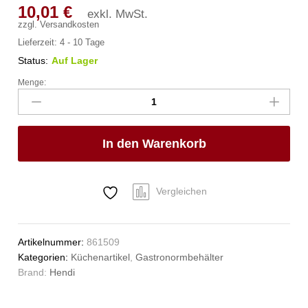
10,01
€
exkl. MwSt.
zzgl.
Versandkosten
Lieferzeit:
4 - 10 Tage
Status:
Auf Lager
Menge:
Gastronorm-
Behälter
1/3,
HENDI,
In den Warenkorb
Profi
Line,
GN
1/3,
Vergleichen
7,8L,
Transparent,
325x176x(H)200mm
Artikelnummer:
861509
Anzahl
Kategorien:
Küchenartikel
,
Gastronormbehälter
Brand:
Hendi