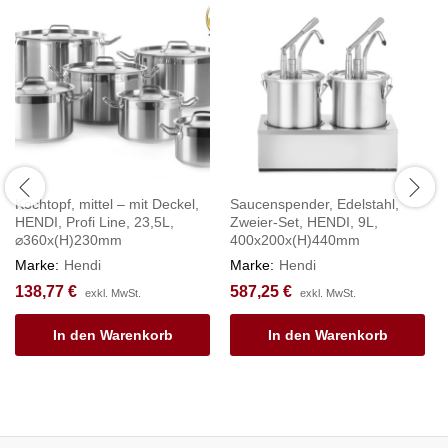
Kochtopf, mittel – mit Deckel,
Saucenspender, Edelstahl,
HENDI, Profi Line, 23,5L,
Zweier-Set, HENDI, 9L,
⌀360x(H)230mm
400x200x(H)440mm
Marke:
Hendi
Marke:
Hendi
138,77
€
587,25
€
exkl. MwSt.
exkl. MwSt.
In den Warenkorb
In den Warenkorb