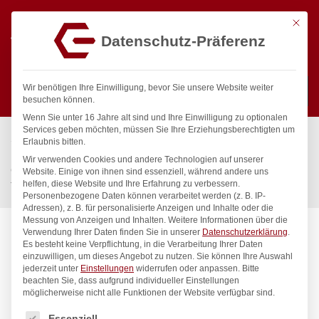
Mit die
Datenschutz-Präferenz
0
Wir benötigen Ihre Einwilligung, bevor Sie unsere Website weiter
besuchen können.
Wenn Sie unter 16 Jahre alt sind und Ihre Einwilligung zu optionalen
Suchen
Services geben möchten, müssen Sie Ihre Erziehungsberechtigten um
Start
/
Gastronomiebedarf & Gastro Geräte für Profis
/
Erlaubnis bitten.
Küchenartikel
/
Gastronormbehälter
/
Wir verwenden Cookies und andere Technologien auf unserer
Gastronorm-Behälter 1/3, HENDI, Profi Line, GN 1/3, 7,8L,
Website. Einige von ihnen sind essenziell, während andere uns
helfen, diese Website und Ihre Erfahrung zu verbessern.
Transparent, 325x176x(H)200mm
Personenbezogene Daten können verarbeitet werden (z. B. IP-
Adressen), z. B. für personalisierte Anzeigen und Inhalte oder die
Messung von Anzeigen und Inhalten.
Weitere Informationen über die
Verwendung Ihrer Daten finden Sie in unserer
Datenschutzerklärung
.
Es besteht keine Verpflichtung, in die Verarbeitung Ihrer Daten
einzuwilligen, um dieses Angebot zu nutzen.
Sie können Ihre Auswahl
jederzeit unter
Einstellungen
widerrufen oder anpassen.
Bitte
beachten Sie, dass aufgrund individueller Einstellungen
möglicherweise nicht alle Funktionen der Website verfügbar sind.
Es folgt eine Liste der Service-Gruppen, für die eine Einwilligung
Essenziell