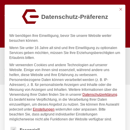
Mit die
Datenschutz-Präferenz
0
Wir benötigen Ihre Einwilligung, bevor Sie unsere Website weiter
besuchen können.
Wenn Sie unter 16 Jahre alt sind und Ihre Einwilligung zu optionalen
Suchen
Services geben möchten, müssen Sie Ihre Erziehungsberechtigten um
Start
/
Gastronomiebedarf & Gastro Geräte für Profis
/
Erlaubnis bitten.
Küchenartikel
/
Gastronormbehälter
/
Wir verwenden Cookies und andere Technologien auf unserer
Gastronorm-Behälter 2/3, HENDI, Budget Line, GN 2/3, 13L,
Website. Einige von ihnen sind essenziell, während andere uns
helfen, diese Website und Ihre Erfahrung zu verbessern.
354x325x(H)150mm
Personenbezogene Daten können verarbeitet werden (z. B. IP-
Adressen), z. B. für personalisierte Anzeigen und Inhalte oder die
Messung von Anzeigen und Inhalten.
Weitere Informationen über die
Verwendung Ihrer Daten finden Sie in unserer
Datenschutzerklärung
.
Es besteht keine Verpflichtung, in die Verarbeitung Ihrer Daten
einzuwilligen, um dieses Angebot zu nutzen.
Sie können Ihre Auswahl
jederzeit unter
Einstellungen
widerrufen oder anpassen.
Bitte
beachten Sie, dass aufgrund individueller Einstellungen
möglicherweise nicht alle Funktionen der Website verfügbar sind.
Es folgt eine Liste der Service-Gruppen, für die eine Einwilligung
Essenziell