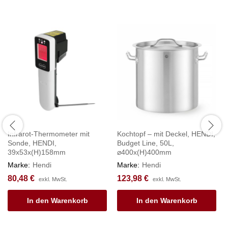
Infrarot-Thermometer mit
Kochtopf – mit Deckel, HENDI,
Sonde, HENDI,
Budget Line, 50L,
39x53x(H)158mm
⌀400x(H)400mm
Marke:
Hendi
Marke:
Hendi
80,48
€
123,98
€
exkl. MwSt.
exkl. MwSt.
In den Warenkorb
In den Warenkorb