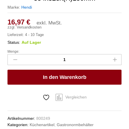
Marke:
Hendi
16,97
€
exkl. MwSt.
zzgl.
Versandkosten
Lieferzeit:
4 - 10 Tage
Status:
Auf Lager
Menge:
Gastronorm-
Behälter
2/3,
HENDI,
In den Warenkorb
Budget
Line,
GN
2/3,
Vergleichen
13L,
354x325x(H)150mm
Anzahl
Artikelnummer:
800249
Kategorien:
Küchenartikel
,
Gastronormbehälter