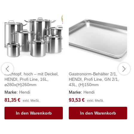
Kochtopf, hoch – mit Deckel,
Gastronorm-Behälter 2/1,
HENDI, Profi Line, 16L,
HENDI, Profi Line, GN 2/1,
⌀280x(H)260mm
43L, (H)150mm
Marke:
Hendi
Marke:
Hendi
81,35
€
93,53
€
exkl. MwSt.
exkl. MwSt.
In den Warenkorb
In den Warenkorb