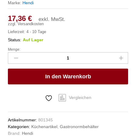
Marke:
Hendi
17,36
€
exkl. MwSt.
zzgl.
Versandkosten
Lieferzeit:
4 - 10 Tage
Status:
Auf Lager
Menge:
Gastronorm-
Behälter
2/3,
HENDI,
In den Warenkorb
Profi
Line,
GN
2/3,
Vergleichen
3L,
(H)40mm
Anzahl
Artikelnummer:
801345
Kategorien:
Küchenartikel
,
Gastronormbehälter
Brand:
Hendi