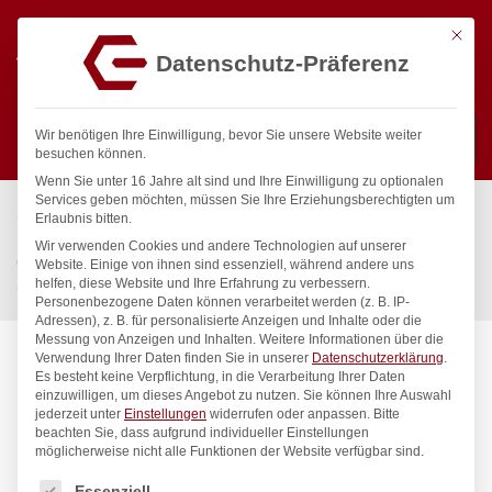
Mit die
Datenschutz-Präferenz
0
Wir benötigen Ihre Einwilligung, bevor Sie unsere Website weiter
besuchen können.
Wenn Sie unter 16 Jahre alt sind und Ihre Einwilligung zu optionalen
Suchen
Services geben möchten, müssen Sie Ihre Erziehungsberechtigten um
Start
/
Gastronomiebedarf & Gastro Geräte für Profis
/
Erlaubnis bitten.
Küchenartikel
/
Gastronormbehälter
/
Wir verwenden Cookies und andere Technologien auf unserer
Gastronorm-Behälter 2/3, HENDI, Profi Line, GN 2/3, 3L,
Website. Einige von ihnen sind essenziell, während andere uns
helfen, diese Website und Ihre Erfahrung zu verbessern.
(H)40mm
Personenbezogene Daten können verarbeitet werden (z. B. IP-
Adressen), z. B. für personalisierte Anzeigen und Inhalte oder die
Messung von Anzeigen und Inhalten.
Weitere Informationen über die
Verwendung Ihrer Daten finden Sie in unserer
Datenschutzerklärung
.
Es besteht keine Verpflichtung, in die Verarbeitung Ihrer Daten
einzuwilligen, um dieses Angebot zu nutzen.
Sie können Ihre Auswahl
jederzeit unter
Einstellungen
widerrufen oder anpassen.
Bitte
beachten Sie, dass aufgrund individueller Einstellungen
möglicherweise nicht alle Funktionen der Website verfügbar sind.
Es folgt eine Liste der Service-Gruppen, für die eine Einwilligung
Essenziell