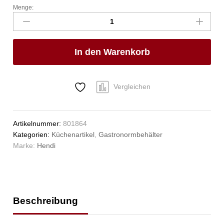
Menge:
Gastronorm-
Behälter
2/4,
HENDI,
In den Warenkorb
Profi
Line,
GN
2/4,
Vergleichen
2,5L,
(H)40mm
Anzahl
Artikelnummer:
801864
Kategorien:
Küchenartikel
,
Gastronormbehälter
Marke:
Hendi
Beschreibung