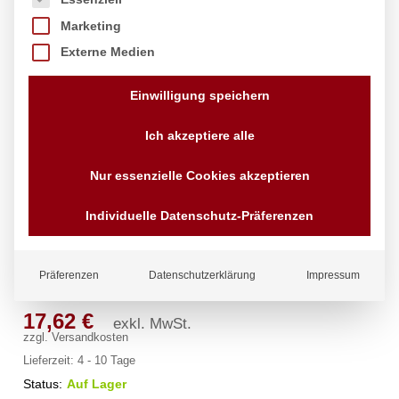
Marketing
Externe Medien
Einwilligung speichern
Ich akzeptiere alle
Nur essenzielle Cookies akzeptieren
Individuelle Datenschutz-Präferenzen
Gastronorm-Behälter 2/4, HENDI,
Profi Line, GN 2/4, 2,5L, (H)40mm
Marke:
Hendi
Präferenzen
Datenschutzerklärung
Impressum
17,62
€
exkl. MwSt.
zzgl.
Versandkosten
Lieferzeit:
4 - 10 Tage
Status:
Auf Lager