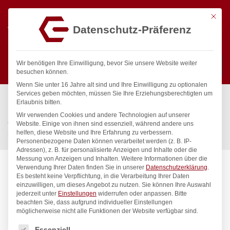
Mit die
Datenschutz-Präferenz
0
Wir benötigen Ihre Einwilligung, bevor Sie unsere Website weiter
besuchen können.
Wenn Sie unter 16 Jahre alt sind und Ihre Einwilligung zu optionalen
Suchen
Services geben möchten, müssen Sie Ihre Erziehungsberechtigten um
Start
/
Gastronomiebedarf & Gastro Geräte für Profis
/
Erlaubnis bitten.
Küchenartikel
/
Gastronormbehälter
/
Wir verwenden Cookies und andere Technologien auf unserer
Gastronorm-Behälter 2/4, HENDI, Profi Line, GN 2/4, 2,5L,
Website. Einige von ihnen sind essenziell, während andere uns
helfen, diese Website und Ihre Erfahrung zu verbessern.
(H)40mm
Personenbezogene Daten können verarbeitet werden (z. B. IP-
Adressen), z. B. für personalisierte Anzeigen und Inhalte oder die
Messung von Anzeigen und Inhalten.
Weitere Informationen über die
Verwendung Ihrer Daten finden Sie in unserer
Datenschutzerklärung
.
Es besteht keine Verpflichtung, in die Verarbeitung Ihrer Daten
einzuwilligen, um dieses Angebot zu nutzen.
Sie können Ihre Auswahl
jederzeit unter
Einstellungen
widerrufen oder anpassen.
Bitte
beachten Sie, dass aufgrund individueller Einstellungen
möglicherweise nicht alle Funktionen der Website verfügbar sind.
Es folgt eine Liste der Service-Gruppen, für die eine Einwilligung
Essenziell