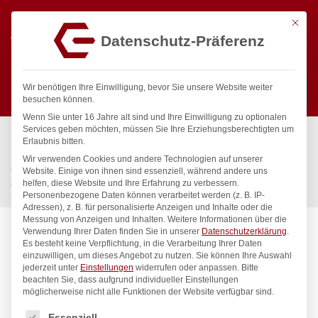
Mit die
Datenschutz-Präferenz
0
Wir benötigen Ihre Einwilligung, bevor Sie unsere Website weiter
besuchen können.
Wenn Sie unter 16 Jahre alt sind und Ihre Einwilligung zu optionalen
Suchen
Services geben möchten, müssen Sie Ihre Erziehungsberechtigten um
Start
/
Gastronomiebedarf & Gastro Geräte für Profis
/
Erlaubnis bitten.
Küchenartikel
/
Gastronormbehälter
/
Wir verwenden Cookies und andere Technologien auf unserer
Gastronorm-Deckel mit Löffelaussparung, HENDI, Kitchen Line,
Website. Einige von ihnen sind essenziell, während andere uns
helfen, diese Website und Ihre Erfahrung zu verbessern.
GN 1/3, 325x176mm
Personenbezogene Daten können verarbeitet werden (z. B. IP-
Adressen), z. B. für personalisierte Anzeigen und Inhalte oder die
Messung von Anzeigen und Inhalten.
Weitere Informationen über die
Verwendung Ihrer Daten finden Sie in unserer
Datenschutzerklärung
.
Es besteht keine Verpflichtung, in die Verarbeitung Ihrer Daten
einzuwilligen, um dieses Angebot zu nutzen.
Sie können Ihre Auswahl
jederzeit unter
Einstellungen
widerrufen oder anpassen.
Bitte
beachten Sie, dass aufgrund individueller Einstellungen
möglicherweise nicht alle Funktionen der Website verfügbar sind.
Es folgt eine Liste der Service-Gruppen, für die eine Einwilligung
Essenziell