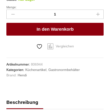
Menge:
Gastronorm-
Deckel
mit
Löffelaussparung,
In den Warenkorb
HENDI,
Kitchen
Line,
GN
Vergleichen
1/3,
325x176mm
Anzahl
Artikelnummer:
806944
Kategorien:
Küchenartikel
,
Gastronormbehälter
Brand:
Hendi
Beschreibung