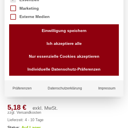
Marketing
Externe Medien
Einwilligung speichern
Ich akzeptiere alle
Nur essenzielle Cookies akzeptieren
Gastronorm-Deckel mit
Individuelle Datenschutz-Präferenzen
Löffelaussparung, HENDI, Kitchen
Line, GN 1/3, 325x176mm
Präferenzen
Datenschutzerklärung
Impressum
Marke:
Hendi
5,18
€
exkl. MwSt.
zzgl.
Versandkosten
Lieferzeit:
4 - 10 Tage
Status:
Auf Lager