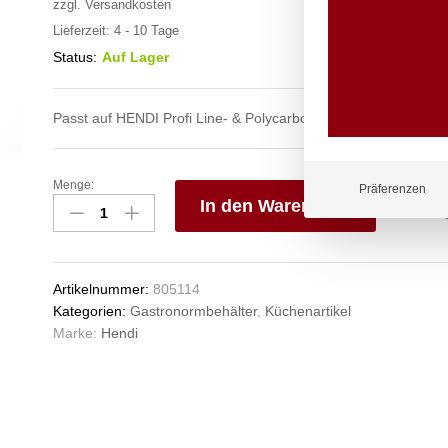
zzgl.
Versandkosten
Lieferzeit:
4 - 10 Tage
Status:
Auf Lager
Passt auf HENDI Profi Line- & Polycarbonat-GN-Behälter.
Menge:
Gastronorm-
Präferenzen
In den Warenkorb
Deckel
mit
V
Löffelaussparung,
e
HENDI,
n
Artikelnummer:
805114
Profi
Kategorien:
Gastronormbehälter
,
Küchenartikel
Line,
Marke:
Hendi
GN
2/3,
354x325mm
Anzahl