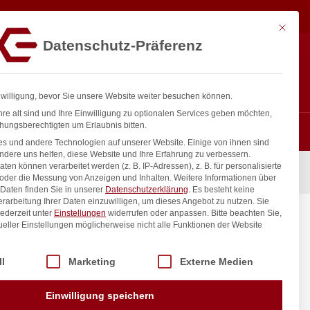
15,44
€
exkl.
In den Warenkorb
MwSt.
Mit diese
Datenschutz-Präferenz
Hotline
Anmelden
+43 800 404 407
Registrieren
0
nwilligung, bevor Sie unsere Website weiter besuchen können.
re alt sind und Ihre Einwilligung zu optionalen Services geben möchten,
hungsberechtigten um Erlaubnis bitten.
s und andere Technologien auf unserer Website. Einige von ihnen sind
ndere uns helfen, diese Website und Ihre Erfahrung zu verbessern.
n können verarbeitet werden (z. B. IP-Adressen), z. B. für personalisierte
sparung, HENDI, Profi Line, GN 2/3, 354x325mm
 oder die Messung von Anzeigen und Inhalten.
Weitere Informationen über
Daten finden Sie in unserer
Datenschutzerklärung
.
Es besteht keine
Verarbeitung Ihrer Daten einzuwilligen, um dieses Angebot zu nutzen.
Sie
ederzeit unter
Einstellungen
widerrufen oder anpassen.
Bitte beachten Sie,
arung,
ueller Einstellungen möglicherweise nicht alle Funktionen der Website
325mm
 der Service-Gruppen, für die eine Einwilligung erteilt werden kann. Di
ll
Marketing
Externe Medien
inkl. / exkl. MwSt.
Einwilligung speichern