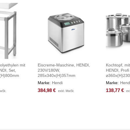
olyethylen mit
Eiscreme-Maschine, HENDI,
Kochtopf, mit
NDI, Set,
230V/180W,
HENDI, Profi 
x(H)800mm
285x340x(H)357mm
⌀360x(H)23
Marke:
Hendi
Marke:
Hend
384,98
384,98
€
€
138,77
138,77
€
€
MwSt.
MwSt.
exkl. MwSt.
exkl. MwSt.
ex
ex