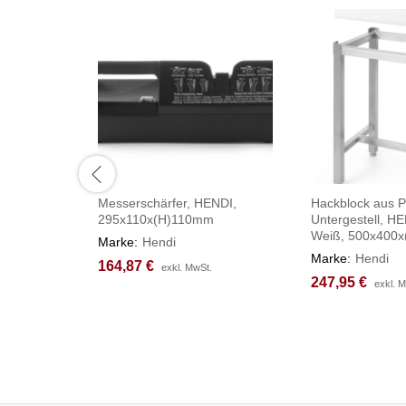
Messerschärfer, HENDI,
Hackblock aus P
295x110x(H)110mm
Untergestell, HE
Weiß, 500x400
Marke:
Hendi
Marke:
Hendi
164,87
164,87
€
€
exkl. MwSt.
exkl. MwSt.
247,95
247,95
€
€
exkl. 
exkl. 