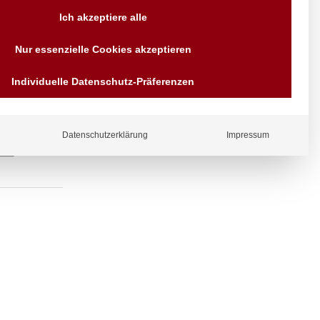
Versand AT & DE weitere auf
Ich akzeptiere alle
Anfragen
Wir sind seit über 40 Jahren
Nur essenzielle Cookies akzeptieren
für Sie da
Bezahlen Sie mit
Individuelle Datenschutz-Präferenzen
Vorrauskasse Paypal,
Kreditkarte, Direkt
Banküberweisung, Sofort,
EPS oder GiroPay
Datenschutzerklärung
Impressum
ergl
iche