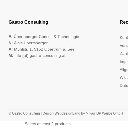
Gastro Consulting
Rec
F:
Übertsberger Consult & Technologie
Kont
N:
Alois Übertsberger
Vers
A:
Mühlstr. 1, 5162 Obertrum a. See
Zahl
M:
info (at) gastro-consulting.at
Imp
Allg
Wide
Date
© Gastro Consulting | Design
WebdesignLand
by
Mikas ISP Werbe GmbH
Select at least 2 products