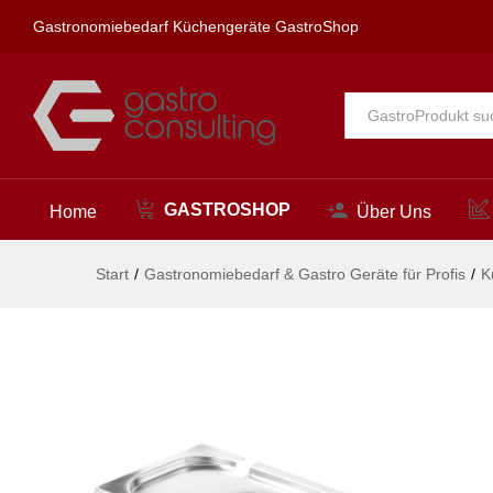
354x325mm
Gastronomiebedarf Küchengeräte GastroShop
Beschreibung
Alle
GASTROSHOP
Home
Über Uns
Start
/
Gastronomiebedarf & Gastro Geräte für Profis
/
K