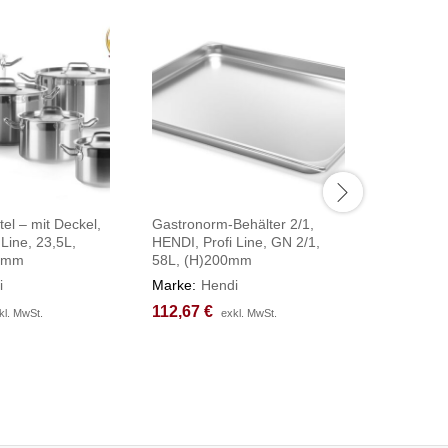
tel – mit Deckel,
Gastronorm-Behälter 2/1,
Kochtopf 
Line, 23,5L,
HENDI, Profi Line, GN 2/1,
Budget Li
0mm
58L, (H)200mm
⌀360x(H
i
Marke:
Hendi
Marke:
H
112,67
112,67
€
€
97,88
97,88
€
€
kl. MwSt.
kl. MwSt.
exkl. MwSt.
exkl. MwSt.