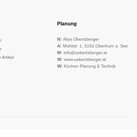
Planung
N:
Alois Übertsberger
o
A:
Mühlstr. 1, 5162 Obertrum a. See
e
M:
info@uebertsberger.at
 Artikel
W:
www.uebertsberger.at
W:
Küchen Planung & Technik