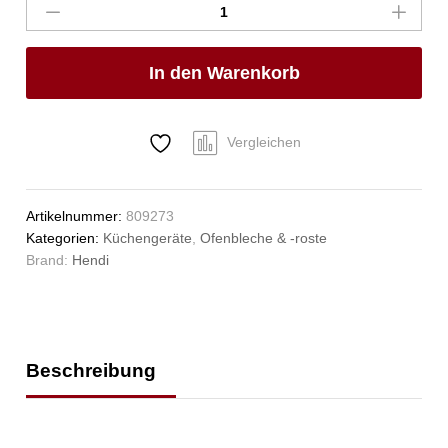
Tablett
GN
2/3,
In den Warenkorb
HENDI,
GN
2/3,
354x325x(H)40mm
Vergleichen
Anzahl
Artikelnummer:
809273
Kategorien:
Küchengeräte
,
Ofenbleche & -roste
Brand:
Hendi
Beschreibung