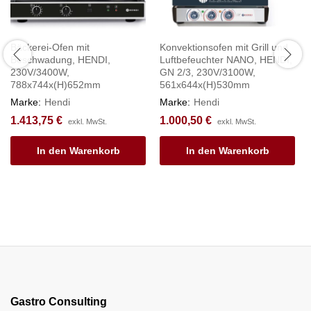
Bäckerei-Ofen mit
Konvektionsofen mit Grill und
Beschwadung, HENDI,
Luftbefeuchter NANO, HENDI,
230V/3400W,
GN 2/3, 230V/3100W,
788x744x(H)652mm
561x644x(H)530mm
Marke:
Hendi
Marke:
Hendi
1.413,75
€
1.000,50
€
exkl. MwSt.
exkl. MwSt.
In den Warenkorb
In den Warenkorb
Gastro Consulting