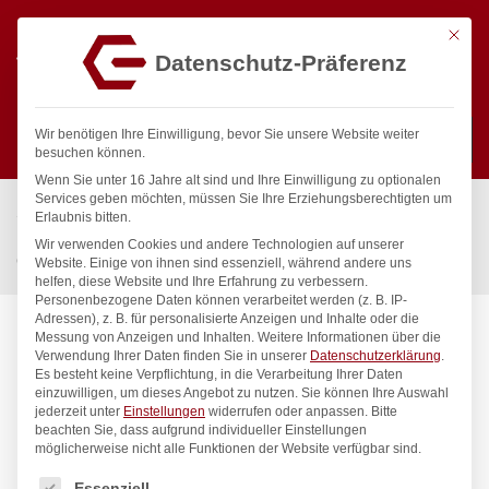
Mit die
Datenschutz-Präferenz
0
Wir benötigen Ihre Einwilligung, bevor Sie unsere Website weiter
besuchen können.
Wenn Sie unter 16 Jahre alt sind und Ihre Einwilligung zu optionalen
Suchen
Services geben möchten, müssen Sie Ihre Erziehungsberechtigten um
Start
/
Gastronomiebedarf & Gastro Geräte für Profis
/
Erlaubnis bitten.
Küchengeräte
/
Ofenbleche & -roste
/
Wir verwenden Cookies und andere Technologien auf unserer
Gastronorm Tablett GN 2/3, HENDI, GN 2/3, 354x325x(H)40mm
Website. Einige von ihnen sind essenziell, während andere uns
helfen, diese Website und Ihre Erfahrung zu verbessern.
Personenbezogene Daten können verarbeitet werden (z. B. IP-
Adressen), z. B. für personalisierte Anzeigen und Inhalte oder die
Messung von Anzeigen und Inhalten.
Weitere Informationen über die
Verwendung Ihrer Daten finden Sie in unserer
Datenschutzerklärung
.
Es besteht keine Verpflichtung, in die Verarbeitung Ihrer Daten
einzuwilligen, um dieses Angebot zu nutzen.
Sie können Ihre Auswahl
jederzeit unter
Einstellungen
widerrufen oder anpassen.
Bitte
beachten Sie, dass aufgrund individueller Einstellungen
möglicherweise nicht alle Funktionen der Website verfügbar sind.
Es folgt eine Liste der Service-Gruppen, für die eine Einwilligung
Essenziell