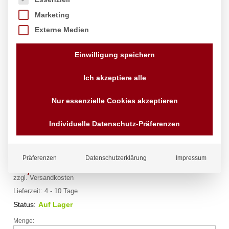
Marketing
Externe Medien
Einwilligung speichern
Ich akzeptiere alle
Nur essenzielle Cookies akzeptieren
Gastronorm Tablett GN 2/3, HENDI,
GN 2/3, 354x325x(H)40mm
Individuelle Datenschutz-Präferenzen
Marke:
Hendi
Präferenzen
Datenschutzerklärung
Impressum
16,49
€
exkl. MwSt.
zzgl.
Versandkosten
Lieferzeit:
4 - 10 Tage
Status:
Auf Lager
Menge:
Gastronorm