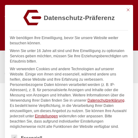
Mit die
Datenschutz-Präferenz
0
Wir benötigen Ihre Einwilligung, bevor Sie unsere Website weiter
besuchen können.
Wenn Sie unter 16 Jahre alt sind und Ihre Einwilligung zu optionalen
Suchen
Services geben möchten, müssen Sie Ihre Erziehungsberechtigten um
Start
/
Gastronomiebedarf & Gastro Geräte für Profis
/
Erlaubnis bitten.
Küchenartikel
/
Messer
/
Wir verwenden Cookies und andere Technologien auf unserer
Geflügelschere, HENDI, Kitchen Line, Schwarz, (L)260mm
Website. Einige von ihnen sind essenziell, während andere uns
helfen, diese Website und Ihre Erfahrung zu verbessern.
Personenbezogene Daten können verarbeitet werden (z. B. IP-
Adressen), z. B. für personalisierte Anzeigen und Inhalte oder die
Messung von Anzeigen und Inhalten.
Weitere Informationen über die
Verwendung Ihrer Daten finden Sie in unserer
Datenschutzerklärung
.
Es besteht keine Verpflichtung, in die Verarbeitung Ihrer Daten
einzuwilligen, um dieses Angebot zu nutzen.
Sie können Ihre Auswahl
jederzeit unter
Einstellungen
widerrufen oder anpassen.
Bitte
beachten Sie, dass aufgrund individueller Einstellungen
möglicherweise nicht alle Funktionen der Website verfügbar sind.
Es folgt eine Liste der Service-Gruppen, für die eine Einwilligung
Essenziell