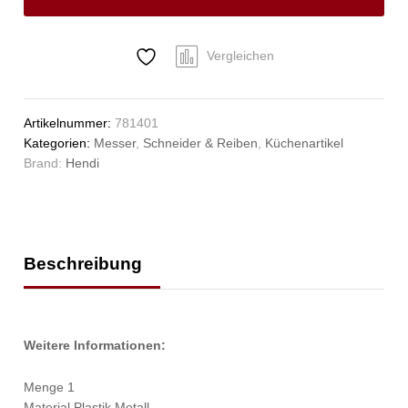
(L)260mm
Anzahl
Vergleichen
Artikelnummer:
781401
Kategorien:
Messer
,
Schneider & Reiben
,
Küchenartikel
Brand:
Hendi
Beschreibung
Weitere Informationen:
Menge 1
Material Plastik,Metall