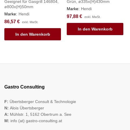
Geeignet für Gasgrill 146804,
Grün, ø335x(H)430mm
ø800x(H)50mm
Marke:
Hendi
Marke:
Hendi
97,88
€
exkl. MwSt.
86,57
€
exkl. MwSt.
In den Warenkorb
In den Warenkorb
Gastro Consulting
F:
Übertsberger Consult & Technologie
N:
Alois Übertsberger
A:
Mühlstr. 1, 5162 Obertrum a. See
M:
info (at) gastro-consulting.at