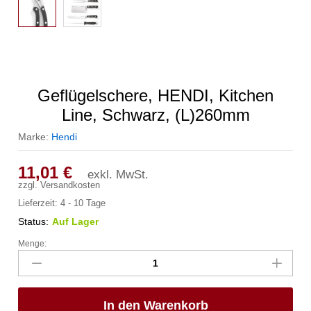
Geflügelschere, HENDI, Kitchen
Line, Schwarz, (L)260mm
Marke:
Hendi
11,01
€
exkl. MwSt.
zzgl.
Versandkosten
Lieferzeit:
4 - 10 Tage
Status:
Auf Lager
Menge:
Geflügelschere,
HENDI,
Kitchen
Line,
In den Warenkorb
Schwarz,