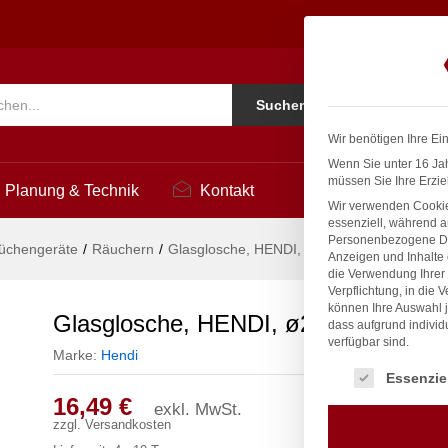
)140mm
Ko
Suchen
i
Wir benötigen Ihre Ei
Wenn Sie unter 16 Jah
müssen Sie Ihre Erzie
Planung & Technik
Kontakt
Wir verwenden Cookie
essenziell, während a
Personenbezogene Date
üchengeräte
/
Räuchern
/
Glasglosche, HENDI, ø275x(H)140mm
Anzeigen und Inhalte
die Verwendung Ihrer 
Verpflichtung, in die 
können Ihre Auswahl j
Glasglosche, HENDI, ø275x(H)140
dass aufgrund individ
verfügbar sind.
Marke:
Hendi
Es folgt eine Liste
Essenzie
16,49
€
exkl. MwSt.
zzgl.
Versandkosten