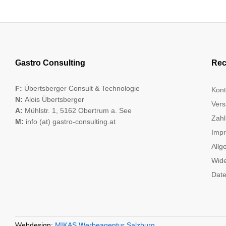
Gastro Consulting
Rec
F:
Übertsberger Consult & Technologie
Kont
N:
Alois Übertsberger
Vers
A:
Mühlstr. 1, 5162 Obertrum a. See
Zahl
M:
info (at) gastro-consulting.at
Imp
Allg
Wide
Date
Webdesign:
MIKAS Werbeagentur Salzburg