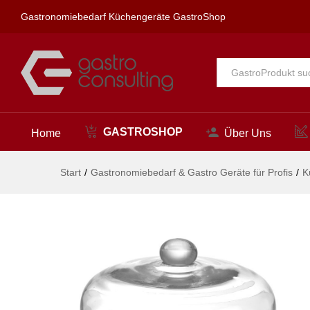
Glasglosche, HENDI, ø275x(H
Gastronomiebedarf Küchengeräte GastroShop
Beschreibung
Alle
GASTROSHOP
Home
Über Uns
Start
/
Gastronomiebedarf & Gastro Geräte für Profis
/
K