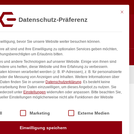
16,49
€
In den Warenkorb
exkl. MwSt.
Mit diese
Datenschutz-Präferenz
ntakt
Anmelden
nfo@gastro-consulting.at
Registrieren
0
nwilligung, bevor Sie unsere Website weiter besuchen können.
re alt sind und Ihre Einwilligung zu optionalen Services geben möchten,
hungsberechtigten um Erlaubnis bitten.
s und andere Technologien auf unserer Website. Einige von ihnen sind
ndere uns helfen, diese Website und Ihre Erfahrung zu verbessern.
n können verarbeitet werden (z. B. IP-Adressen), z. B. für personalisierte
 oder die Messung von Anzeigen und Inhalten.
Weitere Informationen über
Daten finden Sie in unserer
Datenschutzerklärung
.
Es besteht keine
Verarbeitung Ihrer Daten einzuwilligen, um dieses Angebot zu nutzen.
Sie
ederzeit unter
Einstellungen
widerrufen oder anpassen.
Bitte beachten Sie,
mm
ueller Einstellungen möglicherweise nicht alle Funktionen der Website
 der Service-Gruppen, für die eine Einwilligung erteilt werden kann. Di
ll
Marketing
Externe Medien
inkl. / exkl. MwSt.
Einwilligung speichern