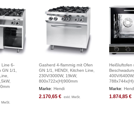
 Line 6-
Gasherd 4-flammig mit Ofen
Heißluftofen 
n GN 1/1,
GN 1/1, HENDI, Kitchen Line,
Beschwadun
Line,
230V/3000W, 19kW,
400V/6400W
,5kW,
800x722x(H)900mm
788x744x(H
900mm
Marke:
Hendi
Marke:
Hend
2.170,65
2.170,65
€
€
1.874,85
1.874,85
€
€
exkl. MwSt.
exkl. MwSt.
. MwSt.
. MwSt.