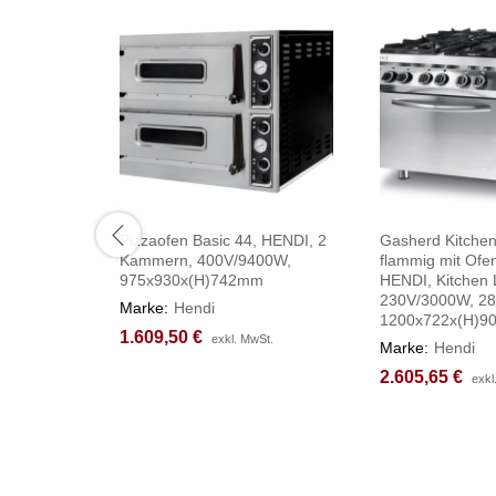
Pizzaofen Basic 44, HENDI, 2
Gasherd Kitchen
Kammern, 400V/9400W,
flammig mit Ofe
975x930x(H)742mm
HENDI, Kitchen 
230V/3000W, 28
Marke:
Hendi
1200x722x(H)
1.609,50
1.609,50
€
€
exkl. MwSt.
exkl. MwSt.
Marke:
Hendi
2.605,65
2.605,65
€
€
exkl
exkl