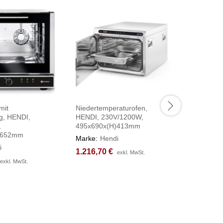
mit
Niedertemperaturofen,
Pizzaofe
g, HENDI,
HENDI, 230V/1200W,
HENDI, 2
,
495x690x(H)413mm
400V/18
)652mm
1365x96
Marke:
Hendi
i
Marke:
H
1.216,70
1.216,70
€
€
exkl. MwSt.
exkl. MwSt.
2.605,6
2.605,6
exkl. MwSt.
exkl. MwSt.