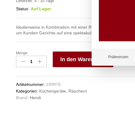
Lieferzeit:
4 - 10 Tage
Status:
Auf Lager
Idealerweise in Kombination mit einer Räucherbox oder -pisto
um Kunden Gerichte auf eine spektakuläre Art und Weise zu p
Menge:
Glasglosche,
Präferenzen
In den Warenkorb
HENDI,
ø275x(H)140mm
V
Anzahl
e
n
Artikelnummer:
199978
Kategorien:
Küchengeräte
,
Räuchern
Brand:
Hendi