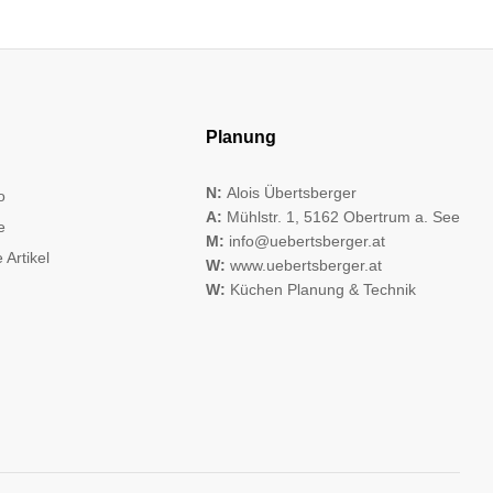
Planung
N:
Alois Übertsberger
o
A:
Mühlstr. 1, 5162 Obertrum a. See
e
M:
info@uebertsberger.at
 Artikel
W:
www.uebertsberger.at
W:
Küchen Planung & Technik