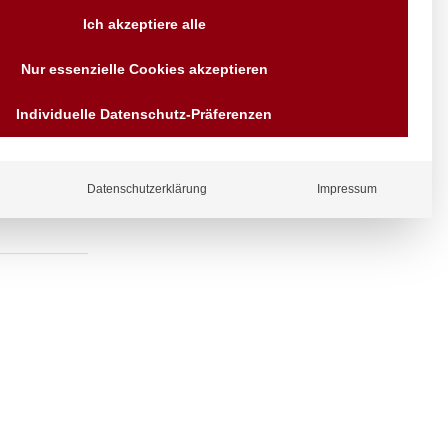
Versand AT & DE weitere auf
Ich akzeptiere alle
Anfragen
Wir sind seit über 40 Jahren
Nur essenzielle Cookies akzeptieren
für Sie da
le verwenden,
Bezahlen Sie mit
räsentieren.
Individuelle Datenschutz-Präferenzen
Vorrauskasse Paypal,
Kreditkarte, Direkt
Banküberweisung, Sofort,
EPS oder GiroPay
Datenschutzerklärung
Impressum
ergl
iche