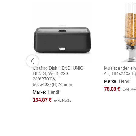
Chafing Dish HENDI UNIQ,
Multispender ei
HENDI, Weiß, 220-
4L, 184x240x(
240V/700W,
Marke:
Hendi
607x402x(H)245mm
78,08
78,08
€
€
exkl. Mw
exkl. Mw
Marke:
Hendi
164,87
164,87
€
€
exkl. MwSt.
exkl. MwSt.