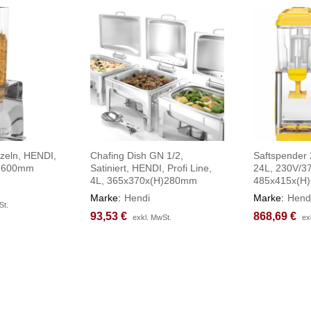
nzeln, HENDI,
Chafing Dish GN 1/2,
Saftspender
H)600mm
Satiniert, HENDI, Profi Line,
24L, 230V/3
4L, 365x370x(H)280mm
485x415x(H
Marke:
Hendi
Marke:
Hend
St.
St.
93,53
93,53
€
€
868,69
868,69
€
€
exkl. MwSt.
exkl. MwSt.
ex
ex