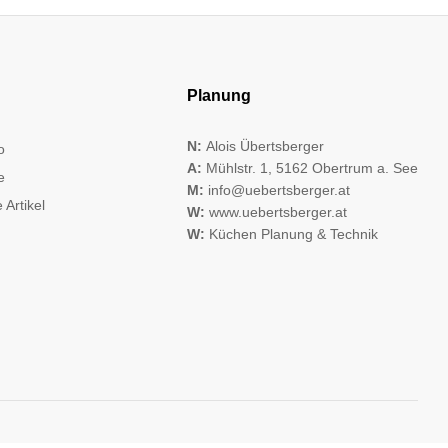
Planung
N:
Alois Übertsberger
o
A:
Mühlstr. 1, 5162 Obertrum a. See
e
M:
info@uebertsberger.at
 Artikel
W:
www.uebertsberger.at
W:
Küchen Planung & Technik