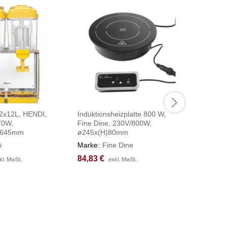
 2x12L, HENDI,
Induktionsheizplatte 800 W,
Rolltop-P
70W,
Fine Dine, 230V/800W,
GN 1/1, H
)645mm
ø245x(H)80mm
Kühlelem
555x357
i
Marke:
Fine Dine
Marke:
H
84,83
84,83
€
€
kl. MwSt.
kl. MwSt.
exkl. MwSt.
exkl. MwSt.
108,75
108,75