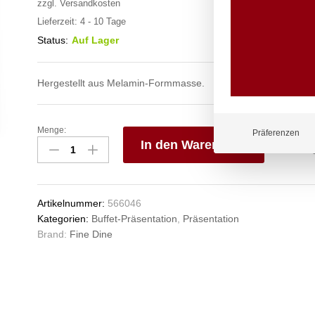
zzgl.
Versandkosten
Lieferzeit:
4 - 10 Tage
Status:
Auf Lager
Hergestellt aus Melamin-Formmasse.
Menge:
GN
Präferenzen
In den Warenkorb
Tablett,
Fine
V
Dine,
e
GN
n
Artikelnummer:
566046
1/4,
Kategorien:
Buffet-Präsentation
,
Präsentation
265x162x(H)20mm
Brand:
Fine Dine
Anzahl