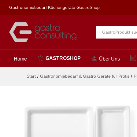
GN Tablett, Fine Dine, GN 1/4
Gastronomiebedarf Küchengeräte GastroShop
Beschreibung
Alle
GASTROSHOP
Home
Über Uns
Start
/
Gastronomiebedarf & Gastro Geräte für Profis
/
P