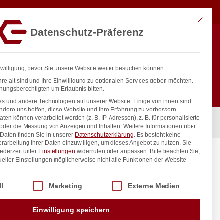
5,00
€
In den Warenkorb
exkl. MwSt.
Mit diese
Datenschutz-Präferenz
ntakt
Anmelden
nfo@gastro-consulting.at
Registrieren
0
nwilligung, bevor Sie unsere Website weiter besuchen können.
re alt sind und Ihre Einwilligung zu optionalen Services geben möchten,
hungsberechtigten um Erlaubnis bitten.
s und andere Technologien auf unserer Website. Einige von ihnen sind
ndere uns helfen, diese Website und Ihre Erfahrung zu verbessern.
n können verarbeitet werden (z. B. IP-Adressen), z. B. für personalisierte
5x162x(H)20mm
 oder die Messung von Anzeigen und Inhalten.
Weitere Informationen über
Daten finden Sie in unserer
Datenschutzerklärung
.
Es besteht keine
Verarbeitung Ihrer Daten einzuwilligen, um dieses Angebot zu nutzen.
Sie
ederzeit unter
Einstellungen
widerrufen oder anpassen.
Bitte beachten Sie,
,
ueller Einstellungen möglicherweise nicht alle Funktionen der Website
 der Service-Gruppen, für die eine Einwilligung erteilt werden kann. Di
ll
Marketing
Externe Medien
inkl. / exkl. MwSt.
Einwilligung speichern