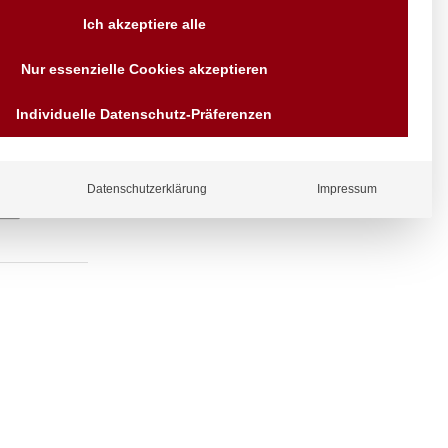
Versand AT & DE weitere auf
Ich akzeptiere alle
Anfragen
Wir sind seit über 40 Jahren
Nur essenzielle Cookies akzeptieren
für Sie da
Bezahlen Sie mit
Individuelle Datenschutz-Präferenzen
Vorrauskasse Paypal,
Kreditkarte, Direkt
Banküberweisung, Sofort,
EPS oder GiroPay
Datenschutzerklärung
Impressum
ergl
iche