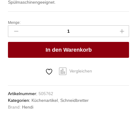
Spülmaschinengeeignet.
Menge:
Holzfaser-
Schneidbrett
,
HENDI,
In den Warenkorb
Schwarz,
370x275x(H)6mm
Anzahl
Vergleichen
Artikelnummer:
505762
Kategorien:
Küchenartikel
,
Schneidbretter
Brand:
Hendi