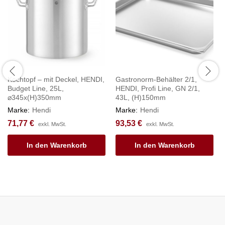
Kochtopf – mit Deckel, HENDI,
Gastronorm-Behälter 2/1,
Budget Line, 25L,
HENDI, Profi Line, GN 2/1,
⌀345x(H)350mm
43L, (H)150mm
Marke:
Hendi
Marke:
Hendi
71,77
€
93,53
€
exkl. MwSt.
exkl. MwSt.
In den Warenkorb
In den Warenkorb