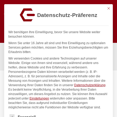
Mit die
Datenschutz-Präferenz
0
Wir benötigen Ihre Einwilligung, bevor Sie unsere Website weiter
besuchen können.
Wenn Sie unter 16 Jahre alt sind und Ihre Einwilligung zu optionalen
Suchen
Services geben möchten, müssen Sie Ihre Erziehungsberechtigten um
Start
/
Gastronomiebedarf & Gastro Geräte für Profis
/
Erlaubnis bitten.
Küchenartikel
/
Schneidbretter
/
Wir verwenden Cookies und andere Technologien auf unserer
Holzfaser-Schneidbrett , HENDI, Schwarz, 370x275x(H)6mm
Website. Einige von ihnen sind essenziell, während andere uns
helfen, diese Website und Ihre Erfahrung zu verbessern.
Personenbezogene Daten können verarbeitet werden (z. B. IP-
Adressen), z. B. für personalisierte Anzeigen und Inhalte oder die
Messung von Anzeigen und Inhalten.
Weitere Informationen über die
Verwendung Ihrer Daten finden Sie in unserer
Datenschutzerklärung
.
Es besteht keine Verpflichtung, in die Verarbeitung Ihrer Daten
einzuwilligen, um dieses Angebot zu nutzen.
Sie können Ihre Auswahl
jederzeit unter
Einstellungen
widerrufen oder anpassen.
Bitte
beachten Sie, dass aufgrund individueller Einstellungen
möglicherweise nicht alle Funktionen der Website verfügbar sind.
Es folgt eine Liste der Service-Gruppen, für die eine Einwilligung
Essenziell