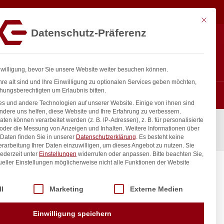
271,88
€
In den Warenkorb
exkl. MwSt.
Mit diese
Datenschutz-Präferenz
ntakt
Anmelden
nfo@gastro-consulting.at
Registrieren
0
nwilligung, bevor Sie unsere Website weiter besuchen können.
re alt sind und Ihre Einwilligung zu optionalen Services geben möchten,
hungsberechtigten um Erlaubnis bitten.
s und andere Technologien auf unserer Website. Einige von ihnen sind
ndere uns helfen, diese Website und Ihre Erfahrung zu verbessern.
n können verarbeitet werden (z. B. IP-Adressen), z. B. für personalisierte
 oder die Messung von Anzeigen und Inhalten.
Weitere Informationen über
Daten finden Sie in unserer
Datenschutzerklärung
.
Es besteht keine
Verarbeitung Ihrer Daten einzuwilligen, um dieses Angebot zu nutzen.
Sie
ederzeit unter
Einstellungen
widerrufen oder anpassen.
Bitte beachten Sie,
ueller Einstellungen möglicherweise nicht alle Funktionen der Website
 Profi
00W,
 der Service-Gruppen, für die eine Einwilligung erteilt werden kann. Di
ll
Marketing
Externe Medien
inkl. / exkl. MwSt.
Einwilligung speichern