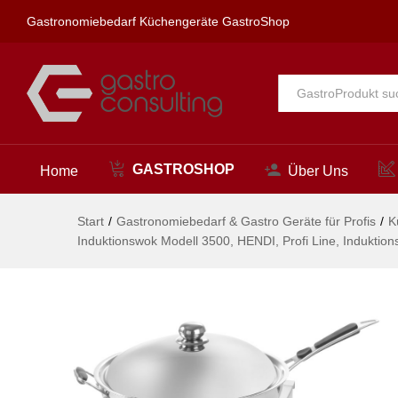
340x450x(H)130mm
Gastronomiebedarf Küchengeräte GastroShop
Beschreibung
Alle
GASTROSHOP
Home
Über Uns
Start
/
Gastronomiebedarf & Gastro Geräte für Profis
/
K
Induktionswok Modell 3500, HENDI, Profi Line, Indukt