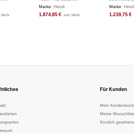
Marke:
Hendi
Marke:
Hend
1.874,85
1.874,85
€
€
1.239,75
1.239,75
€
€
. MwSt.
. MwSt.
exkl. MwSt.
exkl. MwSt.
htliches
Für Kunden
akt
Mein Kundenkont
andarten
Meine Wunschlist
ungsarten
Kürzlich gesehene
ressum