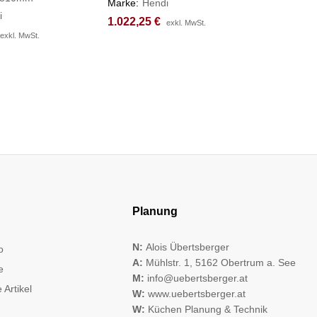
Marke:
Hendi
i
Marke:
H
1.022,25
1.022,25
€
€
exkl. MwSt.
exkl. MwSt.
1.109,2
1.109,2
exkl. MwSt.
exkl. MwSt.
Planung
N:
Alois Übertsberger
o
A:
Mühlstr. 1, 5162 Obertrum a. See
e
M:
info@uebertsberger.at
 Artikel
W:
www.uebertsberger.at
W:
Küchen Planung & Technik