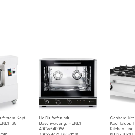
t festem Kopf
Heißluftofen mit
Gasherd Kitc
ENDI, 35
Beschwadung, HENDI,
Kochfelder, 
400V/6400W,
Kitchen Line
75mm
788x744x(H)652mm
800x700x(H