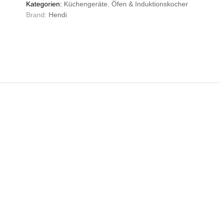
Kategorien:
Küchengeräte
,
Öfen & Induktionskocher
Induktionskocher,
Brand:
Hendi
230V/3500W,
340x450x(H)130mm
Anzahl