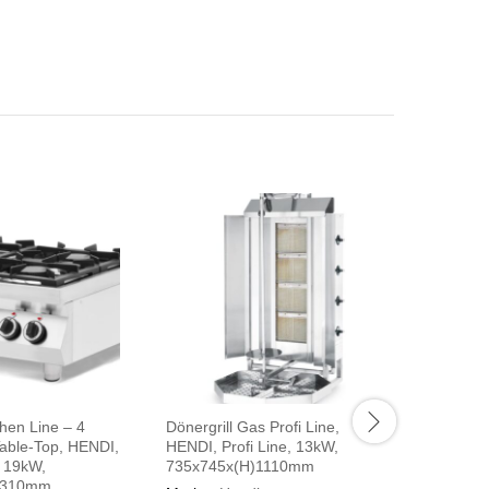
hen Line – 4
Dönergrill Gas Profi Line,
Planetenr
Table-Top, HENDI,
HENDI, Profi Line, 13kW,
Kitchen L
, 19kW,
735x745x(H)1110mm
230V/11
)310mm
496x570