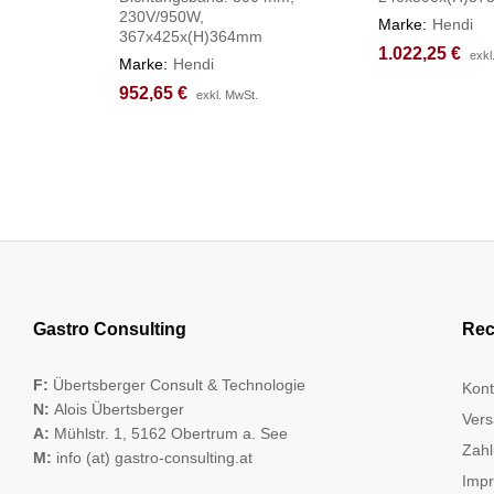
230V/950W,
Marke:
Hendi
367x425x(H)364mm
1.022,25
1.022,25
€
€
exkl
exkl
Marke:
Hendi
952,65
952,65
€
€
exkl. MwSt.
exkl. MwSt.
Gastro Consulting
Rec
F:
Übertsberger Consult & Technologie
Kont
N:
Alois Übertsberger
Vers
A:
Mühlstr. 1, 5162 Obertrum a. See
Zahl
M:
info (at) gastro-consulting.at
Imp