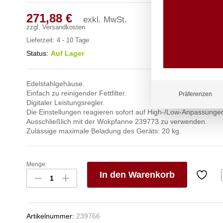
271,88
€
exkl. MwSt.
zzgl.
Versandkosten
Lieferzeit:
4 - 10 Tage
Status:
Auf Lager
Edelstahlgehäuse.
Einfach zu reinigender Fettfilter.
Präferenzen
Digitaler Leistungsregler.
Die Einstellungen reagieren sofort auf High-/Low-Anpassunge
Ausschließlich mit der Wokpfanne 239773 zu verwenden.
Zulässige maximale Beladung des Geräts: 20 kg.
Menge:
Induktionswok
In den Warenkorb
Modell
3500,
V
HENDI,
e
Profi
n
Artikelnummer:
239766
Line,