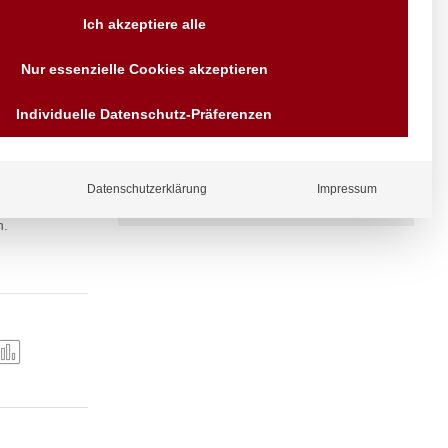
Ich akzeptiere alle
Versand AT & DE weitere auf
Anfragen
Nur essenzielle Cookies akzeptieren
Wir sind seit über 40 Jahren
für Sie da
Individuelle Datenschutz-Präferenzen
Bezahlen Sie mit
Vorrauskasse Paypal,
Kreditkarte, Direkt
Banküberweisung, Sofort,
EPS oder GiroPay
Datenschutzerklärung
Impressum
n.
ergl
iche