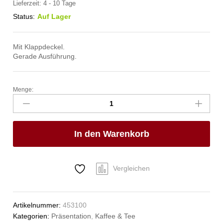
Lieferzeit:
4 - 10 Tage
Status:
Auf Lager
Mit Klappdeckel.
Gerade Ausführung.
Menge:
Kaffee-/Teekanne
mit
Klappdeckel,
HENDI,
In den Warenkorb
0,3L,
ø74x(H)123mm
Anzahl
Vergleichen
Artikelnummer:
453100
Kategorien:
Präsentation
,
Kaffee & Tee