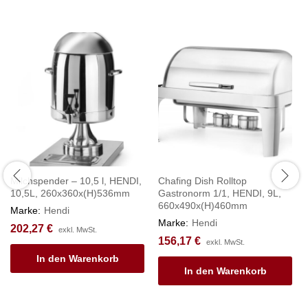
Milchspender – 10,5 l, HENDI,
Chafing Dish Rolltop
10,5L, 260x360x(H)536mm
Gastronorm 1/1, HENDI, 9L,
660x490x(H)460mm
Marke:
Hendi
Marke:
Hendi
202,27
€
exkl. MwSt.
156,17
€
exkl. MwSt.
In den Warenkorb
In den Warenkorb