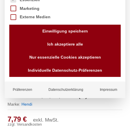
Marketing
Externe Medien
Einwilligung speichern
Ich akzeptiere alle
Nur essenzielle Cookies akzeptieren
Individuelle Datenschutz-Präferenzen
Kaffee-/Teekanne mit Klappdeckel,
Präferenzen
Datenschutzerklärung
Impressum
HENDI, 0,3L, ø74x(H)123mm
Marke:
Hendi
7,79
€
exkl. MwSt.
zzgl.
Versandkosten