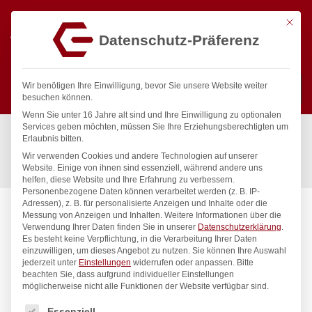
Mit die
Datenschutz-Präferenz
0
Wir benötigen Ihre Einwilligung, bevor Sie unsere Website weiter
besuchen können.
Wenn Sie unter 16 Jahre alt sind und Ihre Einwilligung zu optionalen
Suchen
Services geben möchten, müssen Sie Ihre Erziehungsberechtigten um
Start
/
Gastronomiebedarf & Gastro Geräte für Profis
/
Erlaubnis bitten.
Präsentation
/
Kaffee & Tee
/
Wir verwenden Cookies und andere Technologien auf unserer
Kaffee-/Teekanne mit Klappdeckel, HENDI, 0,3L, ø74x(H)123mm
Website. Einige von ihnen sind essenziell, während andere uns
helfen, diese Website und Ihre Erfahrung zu verbessern.
Personenbezogene Daten können verarbeitet werden (z. B. IP-
Adressen), z. B. für personalisierte Anzeigen und Inhalte oder die
Messung von Anzeigen und Inhalten.
Weitere Informationen über die
Verwendung Ihrer Daten finden Sie in unserer
Datenschutzerklärung
.
Es besteht keine Verpflichtung, in die Verarbeitung Ihrer Daten
einzuwilligen, um dieses Angebot zu nutzen.
Sie können Ihre Auswahl
jederzeit unter
Einstellungen
widerrufen oder anpassen.
Bitte
beachten Sie, dass aufgrund individueller Einstellungen
möglicherweise nicht alle Funktionen der Website verfügbar sind.
Es folgt eine Liste der Service-Gruppen, für die eine Einwilligung
Essenziell