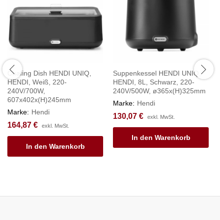
Chafing Dish HENDI UNIQ,
Suppenkessel HENDI UNIQ,
HENDI, Weiß, 220-
HENDI, 8L, Schwarz, 220-
240V/700W,
240V/500W, ø365x(H)325mm
607x402x(H)245mm
Marke:
Hendi
Marke:
Hendi
130,07
€
exkl. MwSt.
164,87
€
exkl. MwSt.
In den Warenkorb
In den Warenkorb