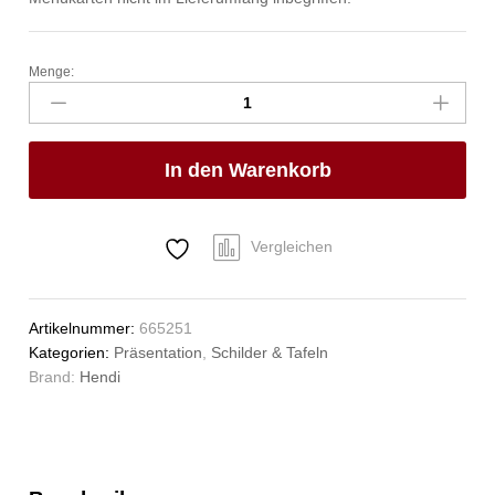
Menge:
Kartenhalter
-
6
Stk.,
In den Warenkorb
HENDI,
6
Stk.,
80x77x(H)18mm
Vergleichen
Anzahl
Artikelnummer:
665251
Kategorien:
Präsentation
,
Schilder & Tafeln
Brand:
Hendi