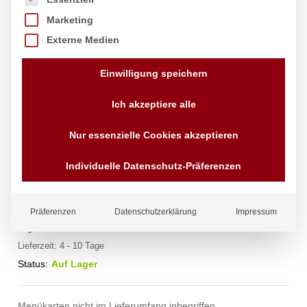
Marketing
Externe Medien
Einwilligung speichern
Ich akzeptiere alle
Nur essenzielle Cookies akzeptieren
Kartenhalter – 6 Stk., HENDI, 6 Stk.,
80x77x(H)18mm
Individuelle Datenschutz-Präferenzen
Marke:
Hendi
16,31
€
Präferenzen
Datenschutzerklärung
Impressum
exkl. MwSt.
zzgl.
Versandkosten
Lieferzeit:
4 - 10 Tage
Status:
Auf Lager
Menükarten nicht im Lieferumfang inbegriffen.