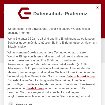
Mit die
Datenschutz-Präferenz
0
Wir benötigen Ihre Einwilligung, bevor Sie unsere Website weiter
besuchen können.
Wenn Sie unter 16 Jahre alt sind und Ihre Einwilligung zu optionalen
Suchen
Services geben möchten, müssen Sie Ihre Erziehungsberechtigten um
Start
/
Gastronomiebedarf & Gastro Geräte für Profis
/
Erlaubnis bitten.
Präsentation
/
Schilder & Tafeln
/
Wir verwenden Cookies und andere Technologien auf unserer
Kartenhalter – 6 Stk., HENDI, 6 Stk., 80x77x(H)18mm
Website. Einige von ihnen sind essenziell, während andere uns
helfen, diese Website und Ihre Erfahrung zu verbessern.
Personenbezogene Daten können verarbeitet werden (z. B. IP-
Adressen), z. B. für personalisierte Anzeigen und Inhalte oder die
Messung von Anzeigen und Inhalten.
Weitere Informationen über die
Verwendung Ihrer Daten finden Sie in unserer
Datenschutzerklärung
.
Es besteht keine Verpflichtung, in die Verarbeitung Ihrer Daten
einzuwilligen, um dieses Angebot zu nutzen.
Sie können Ihre Auswahl
jederzeit unter
Einstellungen
widerrufen oder anpassen.
Bitte
beachten Sie, dass aufgrund individueller Einstellungen
möglicherweise nicht alle Funktionen der Website verfügbar sind.
Es folgt eine Liste der Service-Gruppen, für die eine Einwilligung
Essenziell