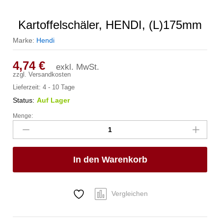
Kartoffelschäler, HENDI, (L)175mm
Marke:
Hendi
4,74
€
exkl. MwSt.
zzgl.
Versandkosten
Lieferzeit:
4 - 10 Tage
Status:
Auf Lager
Menge:
Kartoffelschäler,
HENDI,
(L)175mm
Anzahl
In den Warenkorb
Vergleichen