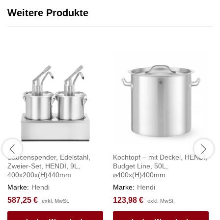
Weitere Produkte
Saucenspender, Edelstahl,
Kochtopf – mit Deckel, HENDI,
Zweier-Set, HENDI, 9L,
Budget Line, 50L,
400x200x(H)440mm
⌀400x(H)400mm
Marke:
Hendi
Marke:
Hendi
587,25
€
123,98
€
exkl. MwSt.
exkl. MwSt.