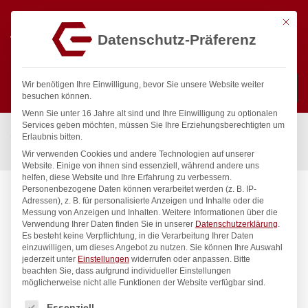
Mit die
Datenschutz-Präferenz
0
Wir benötigen Ihre Einwilligung, bevor Sie unsere Website weiter
besuchen können.
Wenn Sie unter 16 Jahre alt sind und Ihre Einwilligung zu optionalen
Suchen
Services geben möchten, müssen Sie Ihre Erziehungsberechtigten um
Start
/
Gastronomiebedarf & Gastro Geräte für Profis
/
Erlaubnis bitten.
Küchenartikel
/
Messer
/
Kartoffelschäler, HENDI, (L)175mm
Wir verwenden Cookies und andere Technologien auf unserer
Website. Einige von ihnen sind essenziell, während andere uns
helfen, diese Website und Ihre Erfahrung zu verbessern.
Personenbezogene Daten können verarbeitet werden (z. B. IP-
Adressen), z. B. für personalisierte Anzeigen und Inhalte oder die
Messung von Anzeigen und Inhalten.
Weitere Informationen über die
Verwendung Ihrer Daten finden Sie in unserer
Datenschutzerklärung
.
Es besteht keine Verpflichtung, in die Verarbeitung Ihrer Daten
einzuwilligen, um dieses Angebot zu nutzen.
Sie können Ihre Auswahl
jederzeit unter
Einstellungen
widerrufen oder anpassen.
Bitte
beachten Sie, dass aufgrund individueller Einstellungen
möglicherweise nicht alle Funktionen der Website verfügbar sind.
Es folgt eine Liste der Service-Gruppen, für die eine Einwilligung
Essenziell