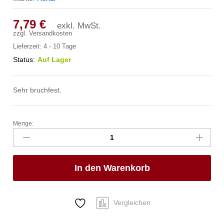
7,79
€
exkl. MwSt.
zzgl.
Versandkosten
Lieferzeit:
4 - 10 Tage
Status:
Auf Lager
Sehr bruchfest.
Menge:
Krug,
HENDI,
1,8L,
ø125x(H)210mm
In den Warenkorb
Anzahl
Vergleichen