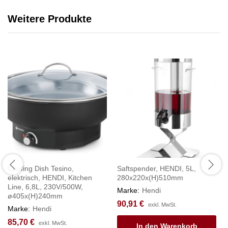
Weitere Produkte
Chafing Dish Tesino,
Saftspender, HENDI, 5L,
elektrisch, HENDI, Kitchen
280x220x(H)510mm
Line, 6,8L, 230V/500W,
Marke:
Hendi
ø405x(H)240mm
90,91
€
exkl. MwSt.
Marke:
Hendi
85,70
€
exkl. MwSt.
In den Warenkorb