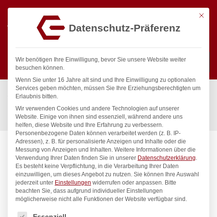
Mit die
Datenschutz-Präferenz
0
Wir benötigen Ihre Einwilligung, bevor Sie unsere Website weiter
besuchen können.
Wenn Sie unter 16 Jahre alt sind und Ihre Einwilligung zu optionalen
Suchen
Services geben möchten, müssen Sie Ihre Erziehungsberechtigten um
Start
/
Gastronomiebedarf & Gastro Geräte für Profis
/
Erlaubnis bitten.
Präsentation
/
Buffet-Präsentation
/
Wir verwenden Cookies und andere Technologien auf unserer
Krug, HENDI, 1,8L, ø125x(H)210mm
Website. Einige von ihnen sind essenziell, während andere uns
helfen, diese Website und Ihre Erfahrung zu verbessern.
Personenbezogene Daten können verarbeitet werden (z. B. IP-
Adressen), z. B. für personalisierte Anzeigen und Inhalte oder die
Messung von Anzeigen und Inhalten.
Weitere Informationen über die
Verwendung Ihrer Daten finden Sie in unserer
Datenschutzerklärung
.
Es besteht keine Verpflichtung, in die Verarbeitung Ihrer Daten
einzuwilligen, um dieses Angebot zu nutzen.
Sie können Ihre Auswahl
jederzeit unter
Einstellungen
widerrufen oder anpassen.
Bitte
beachten Sie, dass aufgrund individueller Einstellungen
möglicherweise nicht alle Funktionen der Website verfügbar sind.
Es folgt eine Liste der Service-Gruppen, für die eine Einwilligung
Essenziell