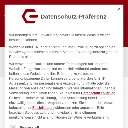
Mit die
Datenschutz-Präferenz
0
Wir benötigen Ihre Einwilligung, bevor Sie unsere Website weiter
besuchen können.
Wenn Sie unter 16 Jahre alt sind und Ihre Einwilligung zu optionalen
Suchen
Services geben möchten, müssen Sie Ihre Erziehungsberechtigten um
Start
/
Gastronomiebedarf & Gastro Geräte für Profis
/
Erlaubnis bitten.
Küchenartikel
/
Backutensilien
/
Wir verwenden Cookies und andere Technologien auf unserer
Kuchenform, HENDI, 260x100x(H)75mm
Website. Einige von ihnen sind essenziell, während andere uns
helfen, diese Website und Ihre Erfahrung zu verbessern.
Personenbezogene Daten können verarbeitet werden (z. B. IP-
Adressen), z. B. für personalisierte Anzeigen und Inhalte oder die
Messung von Anzeigen und Inhalten.
Weitere Informationen über die
Verwendung Ihrer Daten finden Sie in unserer
Datenschutzerklärung
.
Es besteht keine Verpflichtung, in die Verarbeitung Ihrer Daten
einzuwilligen, um dieses Angebot zu nutzen.
Sie können Ihre Auswahl
jederzeit unter
Einstellungen
widerrufen oder anpassen.
Bitte
beachten Sie, dass aufgrund individueller Einstellungen
möglicherweise nicht alle Funktionen der Website verfügbar sind.
Es folgt eine Liste der Service-Gruppen, für die eine Einwilligung
Essenziell