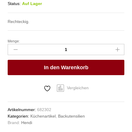
Status:
Auf Lager
Rechteckig.
Menge:
Kuchenform,
HENDI,
260x100x(H)75mm
Anzahl
In den Warenkorb
Vergleichen
Artikelnummer:
682302
Kategorien:
Küchenartikel
,
Backutensilien
Brand:
Hendi