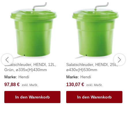
Salatschleuder, HENDI, 12L,
Salatschleuder, HENDI, 25L,
Grün, ø335x(H)430mm
ø430x(H)530mm
Marke:
Hendi
Marke:
Hendi
97,88
€
130,07
€
exkl. MwSt.
exkl. MwSt.
In den Warenkorb
In den Warenkorb