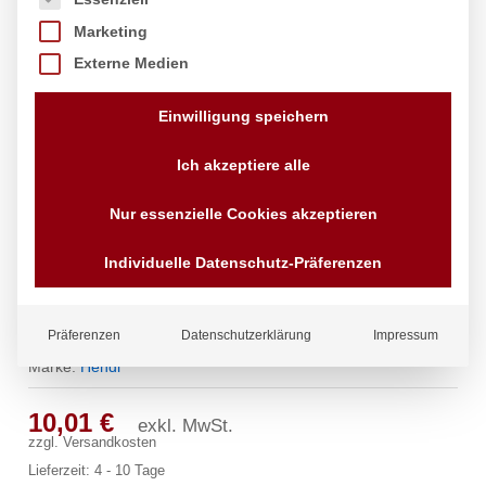
Marketing
Externe Medien
Einwilligung speichern
Ich akzeptiere alle
Nur essenzielle Cookies akzeptieren
Individuelle Datenschutz-Präferenzen
Kuchenform, HENDI,
260x100x(H)75mm
Präferenzen
Datenschutzerklärung
Impressum
Marke:
Hendi
10,01
€
exkl. MwSt.
zzgl.
Versandkosten
Lieferzeit:
4 - 10 Tage