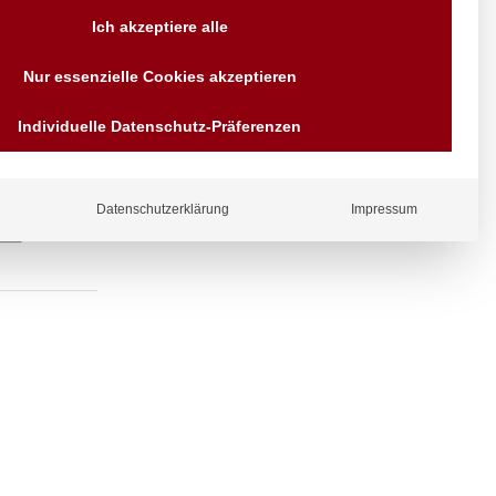
Versand AT & DE weitere auf
Ich akzeptiere alle
Anfragen
Wir sind seit über 40 Jahren
Nur essenzielle Cookies akzeptieren
für Sie da
Bezahlen Sie mit
Individuelle Datenschutz-Präferenzen
Vorrauskasse Paypal,
Kreditkarte, Direkt
Banküberweisung, Sofort,
EPS oder GiroPay
Datenschutzerklärung
Impressum
ergl
iche