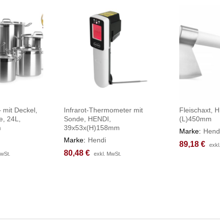
 mit Deckel,
Infrarot-Thermometer mit
Fleischaxt, 
e, 24L,
Sonde, HENDI,
(L)450mm
m
39x53x(H)158mm
Marke:
Hend
Marke:
Hendi
89,18
89,18
€
€
exkl
exkl
80,48
80,48
€
€
MwSt.
MwSt.
exkl. MwSt.
exkl. MwSt.