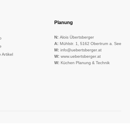
Planung
N:
Alois Übertsberger
o
A:
Mühlstr. 1, 5162 Obertrum a. See
e
M:
info@uebertsberger.at
 Artikel
W:
www.uebertsberger.at
W:
Küchen Planung & Technik