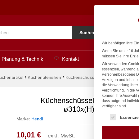
, ø310x(H)107mm
Ko
Suchen
i
Wir benötigen Ihre Ei
Wenn Sie unter 16 Jah
müssen Sie Ihre Erzie
Planung & Technik
Kontakt
Wir verwenden Cookie
essenziell, während a
Personenbezogene Date
üchenartikel
/
Küchenutensilien
/
Küchenschüssel, HENDI, 4,4L, ø31
Anzeigen und Inhalte
die Verwendung Ihrer 
Verpflichtung, in die 
können Ihre Auswahl j
Küchenschüssel, HENDI, 4,4L
dass aufgrund individ
verfügbar sind.
ø310x(H)107mm
Es folgt eine Liste
Essenzie
Marke:
Hendi
10,01
€
exkl. MwSt.