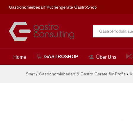
Küchenschüssel, HENDI, 4,4L
Gastronomiebedarf Küchengeräte GastroShop
Beschreibung
Alle
GASTROSHOP
Home
Über Uns
Start
/
Gastronomiebedarf & Gastro Geräte für Profis
/
K