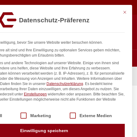
10,01
€
In den Warenkorb
exkl. MwSt.
Mit diese
Datenschutz-Präferenz
ntakt
Anmelden
nfo@gastro-consulting.at
Registrieren
0
nwilligung, bevor Sie unsere Website weiter besuchen können.
re alt sind und Ihre Einwilligung zu optionalen Services geben möchten,
hungsberechtigten um Erlaubnis bitten.
s und andere Technologien auf unserer Website. Einige von ihnen sind
ndere uns helfen, diese Website und Ihre Erfahrung zu verbessern.
n können verarbeitet werden (z. B. IP-Adressen), z. B. für personalisierte
0x(H)107mm
 oder die Messung von Anzeigen und Inhalten.
Weitere Informationen über
Daten finden Sie in unserer
Datenschutzerklärung
.
Es besteht keine
Verarbeitung Ihrer Daten einzuwilligen, um dieses Angebot zu nutzen.
Sie
ederzeit unter
Einstellungen
widerrufen oder anpassen.
Bitte beachten Sie,
,
ueller Einstellungen möglicherweise nicht alle Funktionen der Website
 der Service-Gruppen, für die eine Einwilligung erteilt werden kann. Di
ll
Marketing
Externe Medien
inkl. / exkl. MwSt.
Einwilligung speichern