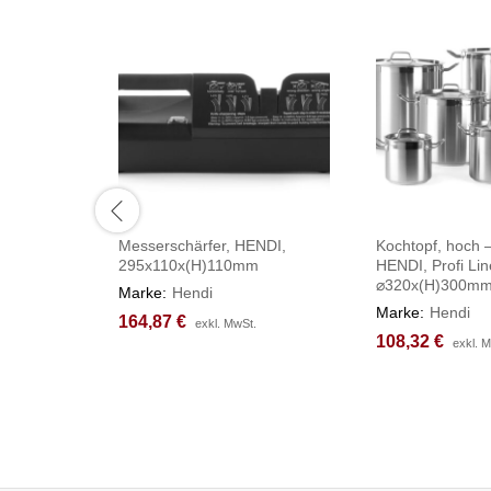
Messerschärfer, HENDI,
Kochtopf, hoch –
295x110x(H)110mm
HENDI, Profi Lin
⌀320x(H)300m
Marke:
Hendi
Marke:
Hendi
164,87
164,87
€
€
exkl. MwSt.
exkl. MwSt.
108,32
108,32
€
€
exkl. 
exkl. 