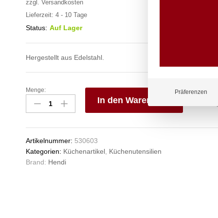
zzgl.
Versandkosten
Lieferzeit:
4 - 10 Tage
Status:
Auf Lager
Hergestellt aus Edelstahl.
Menge:
Küchenschüssel,
Präferenzen
In den Warenkorb
HENDI,
4,4L,
V
ø310x(H)107mm
e
Anzahl
n
Artikelnummer:
530603
Kategorien:
Küchenartikel
,
Küchenutensilien
Brand:
Hendi