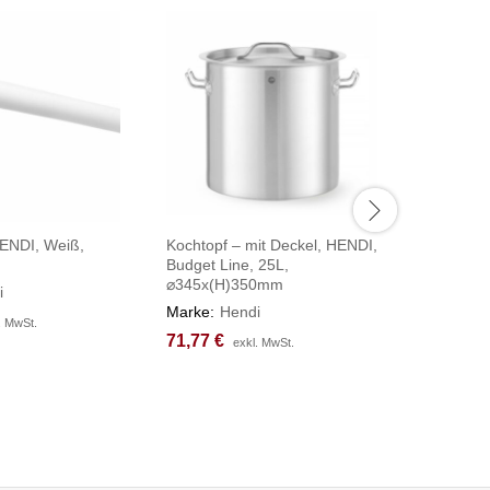
HENDI, Weiß,
Kochtopf – mit Deckel, HENDI,
Saucenspe
Budget Line, 25L,
einzeln, 
⌀345x(H)350mm
ø180x(H
i
Marke:
Hendi
Marke:
H
. MwSt.
. MwSt.
71,77
71,77
€
€
239,25
239,25
exkl. MwSt.
exkl. MwSt.