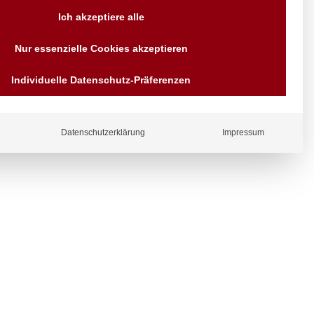
Versand AT & DE weitere auf
Ich akzeptiere alle
Anfragen
Wir sind seit über 40 Jahren
Nur essenzielle Cookies akzeptieren
für Sie da
Bezahlen Sie mit
Individuelle Datenschutz-Präferenzen
ergl
Vorrauskasse Paypal,
Kreditkarte, Direkt
iche
Banküberweisung, Sofort,
EPS oder GiroPay
Datenschutzerklärung
Impressum