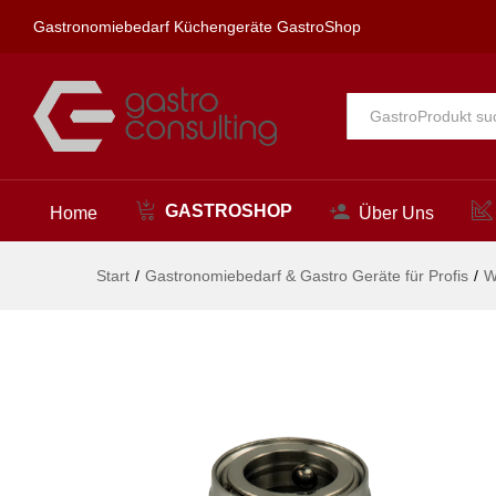
Kupplungsstecker 1/2" IG und K
Gastronomiebedarf Küchengeräte GastroShop
Beschreibung
Alle
GASTROSHOP
Home
Über Uns
Start
/
Gastronomiebedarf & Gastro Geräte für Profis
/
W