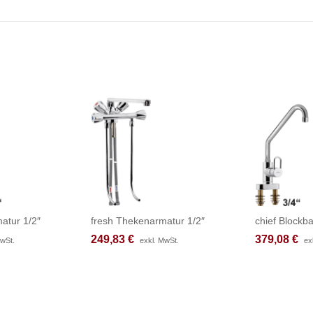
atur 1/2″
fresh Thekenarmatur 1/2″
chief Blockba
249,83
249,83
€
€
379,08
379,08
€
€
MwSt.
MwSt.
exkl. MwSt.
exkl. MwSt.
ex
ex