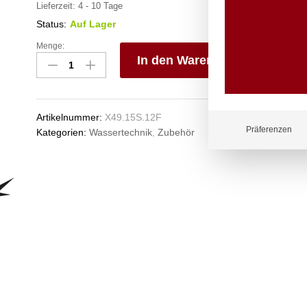
Lieferzeit:
4 - 10 Tage
Status:
Auf Lager
Menge:
Kupplungsstecker
In den Warenkorb
1/2"
IG
V
und
e
Kupplungsdose
n
Artikelnummer:
X49.15S.12F
3/4"
Präferenzen
Kategorien:
Wassertechnik
,
Zubehör
IG
selbstschließend
Anzahl