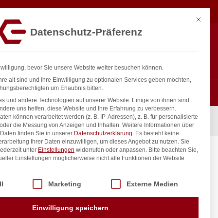
89,33
€
In den Warenkorb
exkl. MwSt.
Mit diese
Datenschutz-Präferenz
ntakt
Anmelden
nfo@gastro-consulting.at
Registrieren
0
nwilligung, bevor Sie unsere Website weiter besuchen können.
re alt sind und Ihre Einwilligung zu optionalen Services geben möchten,
hungsberechtigten um Erlaubnis bitten.
s und andere Technologien auf unserer Website. Einige von ihnen sind
ndere uns helfen, diese Website und Ihre Erfahrung zu verbessern.
n können verarbeitet werden (z. B. IP-Adressen), z. B. für personalisierte
 3/4″ IG selbstschließend
 oder die Messung von Anzeigen und Inhalten.
Weitere Informationen über
Daten finden Sie in unserer
Datenschutzerklärung
.
Es besteht keine
Verarbeitung Ihrer Daten einzuwilligen, um dieses Angebot zu nutzen.
Sie
ederzeit unter
Einstellungen
widerrufen oder anpassen.
Bitte beachten Sie,
d
ueller Einstellungen möglicherweise nicht alle Funktionen der Website
ießend
 der Service-Gruppen, für die eine Einwilligung erteilt werden kann. Di
ll
Marketing
Externe Medien
inkl. / exkl. MwSt.
Einwilligung speichern