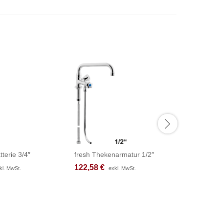
tterie 3/4″
fresh Thekenarmatur 1/2″
fresh Th
122,58
122,58
€
€
233,67
233,67
kl. MwSt.
kl. MwSt.
exkl. MwSt.
exkl. MwSt.