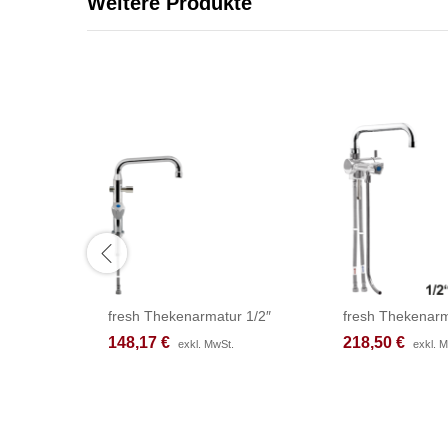
Weitere Produkte
fresh Thekenarmatur 1/2″
fresh Thekenarm
148,17
148,17
€
€
218,50
218,50
€
€
exkl. MwSt.
exkl. MwSt.
exkl. 
exkl. 