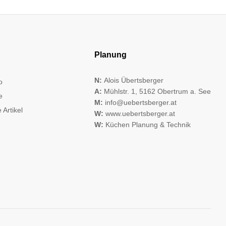
Planung
N:
Alois Übertsberger
o
A:
Mühlstr. 1, 5162 Obertrum a. See
e
M:
info@uebertsberger.at
 Artikel
W:
www.uebertsberger.at
W:
Küchen Planung & Technik